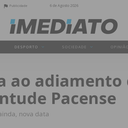
6 de Agosto 2026
Publicidade
DESPORTO
SOCIEDADE
OPINIÃ
va ao adiamento
entude Pacense
inda, nova data