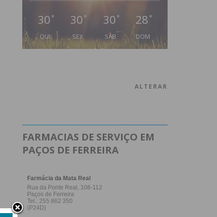
30
30
30
28
°
°
°
°
QUI
SEX
SÁB
DOM
ALTERAR
FARMACIAS DE SERVIÇO EM
PAÇOS DE FERREIRA