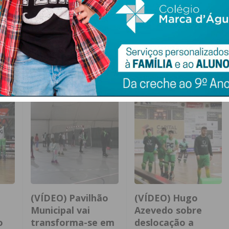
i em Patins
juventude pacense
(VÍDEO) Pavilhão
(VÍDEO) Hugo
Municipal vai
Azevedo sobre
o
transforma-se em
deslocação a