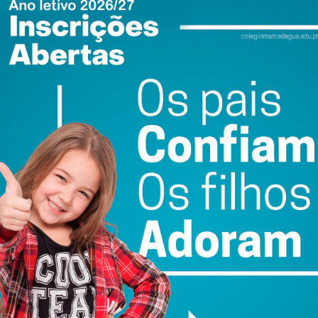
do com os
termos e condições