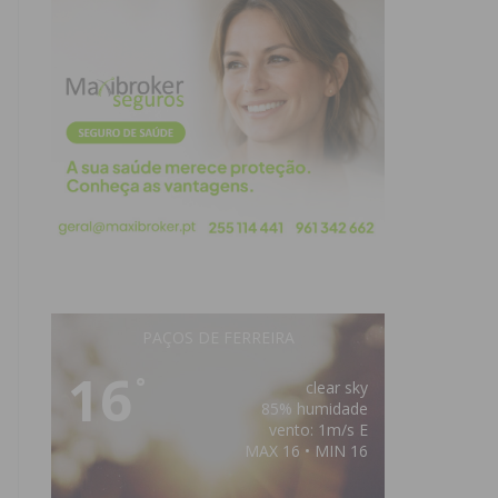
PAÇOS DE FERREIRA
16
°
clear sky
85% humidade
vento: 1m/s E
MAX 16 • MIN 16