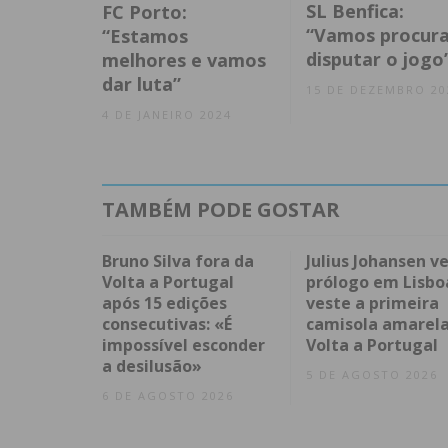
SL Benfica:
FC Porto:
“Vamos procura
“Estamos
disputar o jogo
melhores e vamos
dar luta”
15 DE DEZEMBRO 20
4 DE JANEIRO 2024
TAMBÉM PODE GOSTAR
Bruno Silva fora da
Julius Johansen v
Volta a Portugal
prólogo em Lisbo
após 15 edições
veste a primeira
consecutivas: «É
camisola amarela
impossível esconder
Volta a Portugal
a desilusão»
5 DE AGOSTO 2026
6 DE AGOSTO 2026