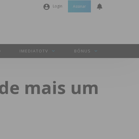
Login
Assinar
Nome de utilizador ou email
*
Senha
*
O
IMEDIATOTV
BÓNUS
Manter sessão
 de mais um
INICIAR SESSÃO
Perdeu a sua senha?