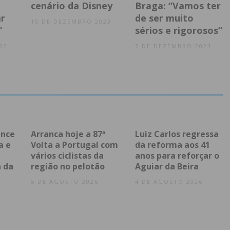
cenário da Disney
Braga: “Vamos ter
r
de ser muito
15 DE DEZEMBRO 2023
”
sérios e rigorosos”
23
7 DE DEZEMBRO 2023
ence
Arranca hoje a 87ª
Luiz Carlos regressa
a e
Volta a Portugal com
da reforma aos 41
vários ciclistas da
anos para reforçar o
 da
região no pelotão
Aguiar da Beira
5 DE AGOSTO 2026
4 DE AGOSTO 2026