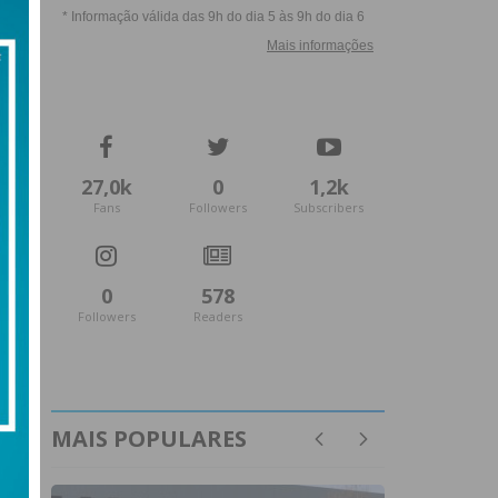
27,0k
0
1,2k
Fans
Followers
Subscribers
0
578
Followers
Readers
MAIS POPULARES