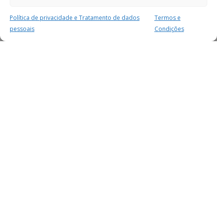
Política de privacidade e Tratamento de dados
Termos e
pessoais
Condições
MAIS PARA SI
FACEBOOK
TWITTER
YOUTUBE
INSTAGRAM
READERS
SERVIÇOS
SOBRE NÓS