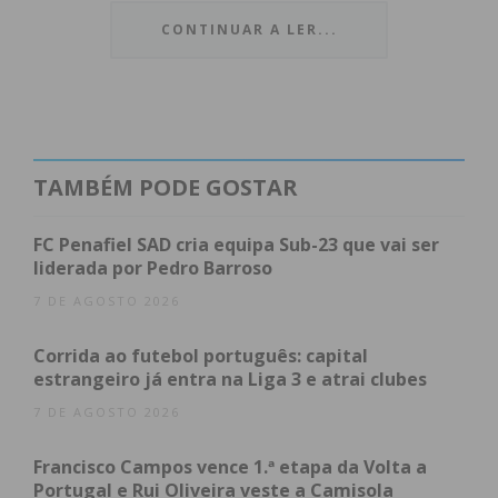
CONTINUAR A LER...
Centro de Vacinação de Paços de Ferreira
Morada: Antiga Esquadra 12, Rua Eng. Edgar de
Oliveira, 75, 4590-592 Paços de Ferreira;
TAMBÉM PODE GOSTAR
Contacto: 964179652
FC Penafiel SAD cria equipa Sub-23 que vai ser
5.as feiras – das 14h às 20h;
liderada por Pedro Barroso
6.as feiras – das 08h às 20h;
7 DE AGOSTO 2026
Sábados – das 08h às 14h.
Corrida ao futebol português: capital
Centro de Vacinação de Lousada
estrangeiro já entra na Liga 3 e atrai clubes
7 DE AGOSTO 2026
Morada: Pavilhão do Complexo Desportivo de
Lousada, Estrada de Vila Meã, 71, Silvares, 4620-630
Francisco Campos vence 1.ª etapa da Volta a
Lousada
Portugal e Rui Oliveira veste a Camisola