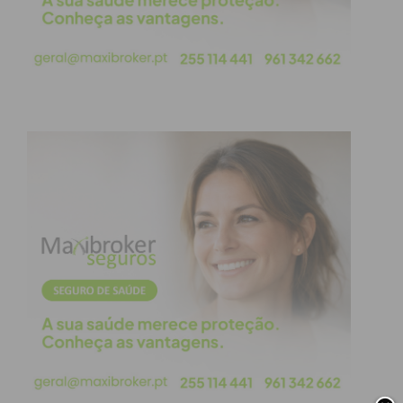
Sábados – das 08h às 14h.
Subscreva a newsletter do
Imediato
Assine nossa newsletter por e-mail e
obtenha de forma regular a informação
atualizada.
Eu li e concordo com os
termos e
condições