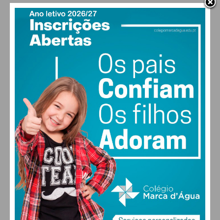
PAÇOS DE FERREIRA
29
°
clear sky
49% humidade
vento: 4m/s O
MAX 29 • MIN 28
30
28
28
29
°
°
°
°
SEX
SÁB
DOM
SEG
ALTERAR