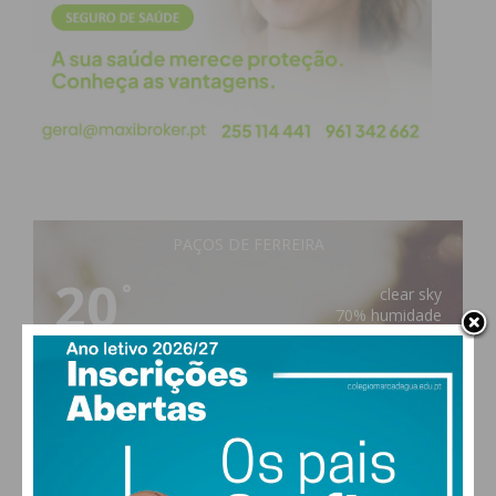
Eu li e concordo com os
termos e
condições
PAÇOS DE FERREIRA
20
°
clear sky
70% humidade
vento: 1m/s SO
MAX 20 • MIN 20
21
29
30
27
°
°
°
°
QUI
SEX
SÁB
DOM