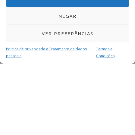
NEGAR
VER PREFERÊNCIAS
Política de privacidade e Tratamento de dados
Termos e
pessoais
Condições
MAIS PARA SI
FACEBOOK
TWITTER
YOUTUBE
INSTAGRAM
READERS