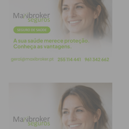
em quiosque, nunca surgindo um velho mas sabido
gato a brincar com um “novelo”-de-fio-de-lã. Porém
outros “gatões de cá”, vão brincando com o povo e
esticando a sem-vergonha, até que tal “novela”
venha a arrebentar por outros ministérios ou
gabinetes pouco confiáveis e outros personagens,
já apelidados de ladrões de Portáteis Estatais(PC)
dinamitados!
Subscreva a newsletter do
Imediato
Assine nossa newsletter por e-mail e
obtenha de forma regular a informação
atualizada.