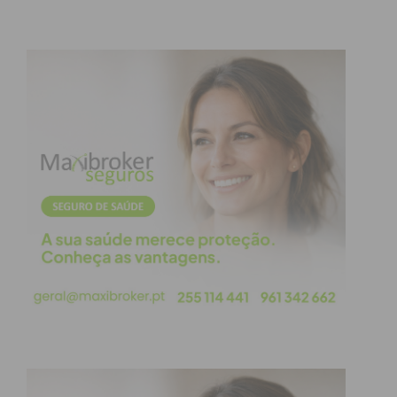
O que é o CBD nos cosméticos?
Como Funciona o CBD em Cosméticos
CBD vs. Cosméticos Tradicionais
Potenciais Desvantagens dos Cosméticos com
CBD
Conclusão
Subscreva a newsletter do Imediato
O que é o CBD nos
cosméticos?
O CBD é um composto não psicoativo encontrado
na planta de cannabis. O CBD é extraído da planta e
depois infundido em vários produtos cosméticos,
incluindo cremes, soros, máscaras faciais e muito
mais.