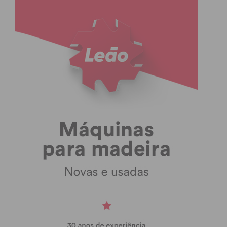
sintéticos que podem ser prejudiciais à pele.
Não tóxicos:
Os cosméticos infundidos com
CBD são não tóxicos, o que significa que não
contêm produtos químicos prejudiciais, como
parabenos, sulfatos ou ftalatos. Esses
produtos químicos são comumente
encontrados em cosméticos tradicionais e
estão ligados a efeitos negativos na saúde.
Benefícios potenciais:
Os cosméticos
infundidos com CBD oferecem benefícios
potenciais para promover uma pele saudável,
reduzir a inflamação e regular a produção de
óleo. Os cosméticos tradicionais podem não
oferecer os mesmos benefícios potenciais.
Adequados para peles sensíveis:
são
frequentemente comercializados como sendo