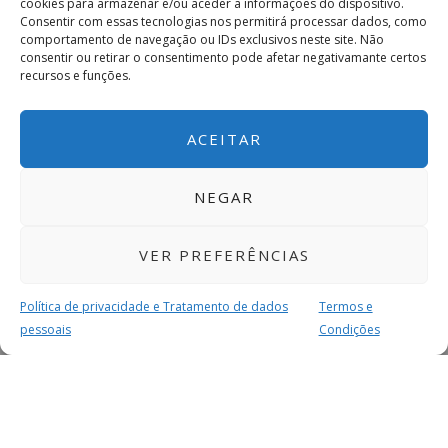
cookies para armazenar e/ou aceder a informações do dispositivo.
Consentir com essas tecnologias nos permitirá processar dados, como
comportamento de navegação ou IDs exclusivos neste site. Não
consentir ou retirar o consentimento pode afetar negativamante certos
recursos e funções.
Potenciais Desvantagens
dos Cosméticos com CBD
ACEITAR
Embora os cosméticos com CBD ofereçam muitos
NEGAR
benefícios potenciais, também há algumas
desvantagens a considerar:
VER PREFERÊNCIAS
Falta de Regulamentação:
A indústria do
Política de privacidade e Tratamento de dados
Termos e
CBD ainda é em grande parte não
pessoais
Condições
regulamentada, o que significa que pode
MAIS PARA SI
haver inconsistências na qualidade e
concentração de CBD em diferentes produtos.
Isso pode tornar difícil saber exatamente o