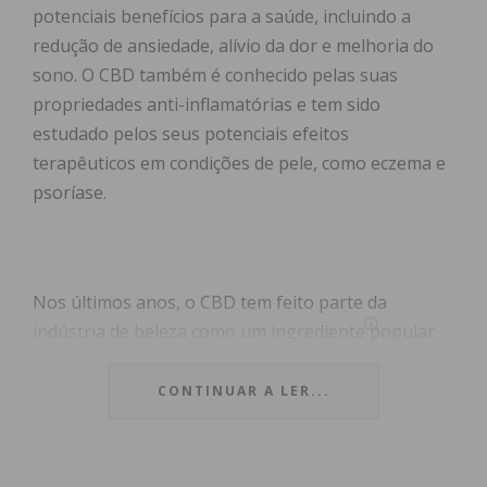
potenciais benefícios para a saúde, incluindo a
redução de ansiedade, alívio da dor e melhoria do
sono. O CBD também é conhecido pelas suas
propriedades anti-inflamatórias e tem sido
estudado pelos seus potenciais efeitos
terapêuticos em condições de pele, como eczema e
psoríase.
Nos últimos anos, o CBD tem feito parte da
indústria de beleza como um ingrediente popular
em produtos para cuidados com a pele e
cosméticos. Cremes, soros, máscaras faciais e
CONTINUAR A LER...
outros produtos cosméticos infundidos com CBD
têm ganhado uma reputação pelos potenciais
benefícios na promoção de uma pele saudável e