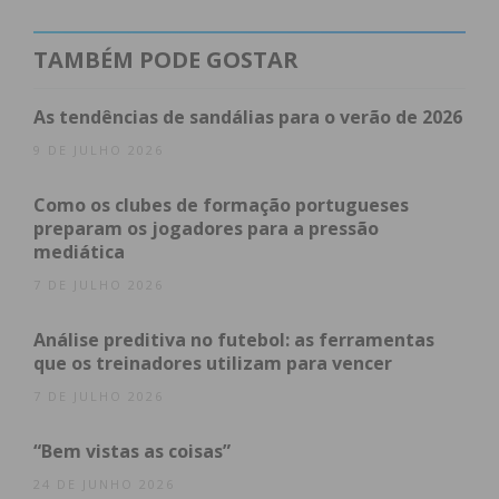
redução da inflamação.
TAMBÉM PODE GOSTAR
A importância do uso de ingredientes naturais e
não tóxicos em cosméticos está-se a tornar mais
As tendências de sandálias para o verão de 2026
evidente à medida que os consumidores se
9 DE JULHO 2026
consciencializam dos produtos que usam.
Cosméticos que contêm ingredientes sintéticos ou
Como os clubes de formação portugueses
preparam os jogadores para a pressão
produtos químicos agressivos podem ser
mediática
prejudiciais à pele e ao meio ambiente. Ao escolher
7 DE JULHO 2026
cosméticos naturais e não tóxicos, não só cuida da
sua pele, mas também contribui para um mundo
Análise preditiva no futebol: as ferramentas
mais sustentável e ecológico.
que os treinadores utilizam para vencer
7 DE JULHO 2026
“Bem vistas as coisas”
Índice
24 DE JUNHO 2026