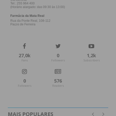
Como Funciona o CBD em
Cosméticos
Quando utilizado em cosméticos, o CBD interage
com o sistema endocanabinóide do corpo, que é
responsável por regular uma série de funções
27,0k
0
1,2k
fisiológicas, incluindo o sistema imunológico, a
Fans
Followers
Subscribers
resposta à dor e à inflamação. O sistema
endocanabinóide é composto por receptores que
estão presentes em todo o corpo, incluindo a pele.
0
576
Followers
Readers
O CBD liga-se a estes receptores, o que pode
ajudar a regular a inflamação e a reduzir a
vermelhidão e a irritação na pele. O CBD também
pode ajudar a regular a produção de óleo,
MAIS POPULARES