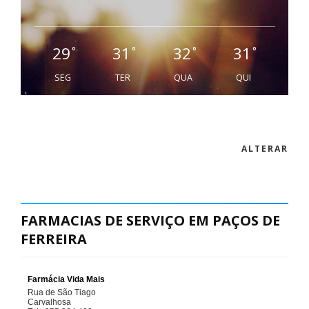
29
31
32
31
°
°
°
°
SEG
TER
QUA
QUI
ALTERAR
FARMACIAS DE SERVIÇO EM PAÇOS DE
FERREIRA