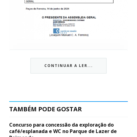
Subscreva a newsletter do
CONTINUAR A LER...
Imediato
Assine nossa newsletter por e-mail e
obtenha de forma regular a informação
atualizada.
TAMBÉM PODE GOSTAR
Concurso para concessão da exploração do
café/esplanada e WC no Parque de Lazer de