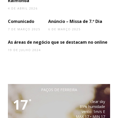
Raimonda
Eu li e concordo com os
termos e
4 DE ABRIL 2026
condições
Comunicado
Anúncio – Missa de 7.º Dia
7 DE MARÇO 2025
6 DE MARÇO 2025
As áreas de negócio que se destacam no online
19 DE JULHO 2024
PAÇOS DE FERREIRA
17
°
clear sky
89% humidade
vento: 1m/s E
MAX 17 • MIN 17