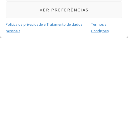
VER PREFERÊNCIAS
Política de privacidade e Tratamento de dados
Termos e
pessoais
Condições
MAIS PARA SI
FACEBOOK
TWITTER
YOUTUBE
INSTAGRAM
READERS
SERVIÇOS