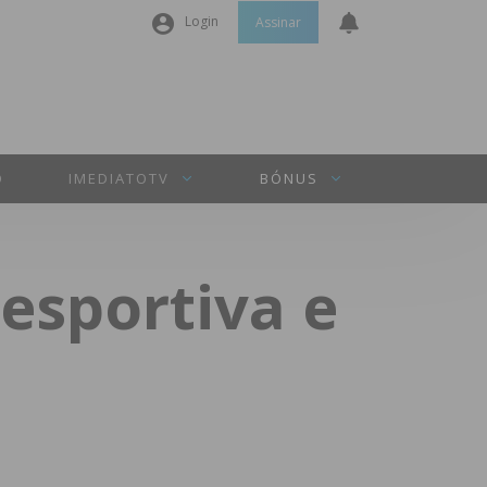
Login
Assinar
Nome de utilizador ou email
*
Senha
*
O
IMEDIATOTV
BÓNUS
Manter sessão
esportiva e
INICIAR SESSÃO
Perdeu a sua senha?