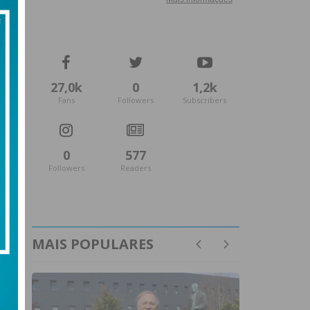
27,0k
0
1,2k
Fans
Followers
Subscribers
0
577
Followers
Readers
MAIS POPULARES