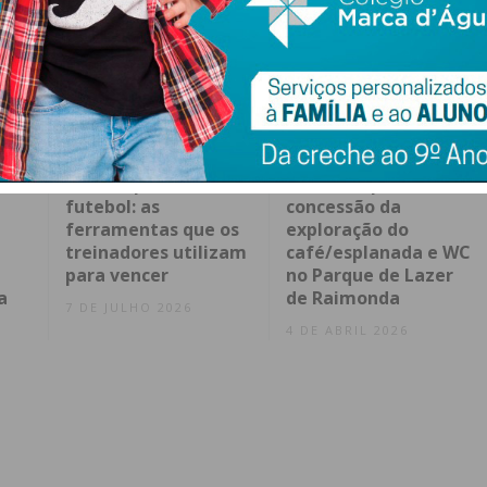
e
Análise preditiva no
Concurso para
futebol: as
concessão da
ferramentas que os
exploração do
treinadores utilizam
café/esplanada e WC
para vencer
no Parque de Lazer
a
de Raimonda
7 DE JULHO 2026
4 DE ABRIL 2026