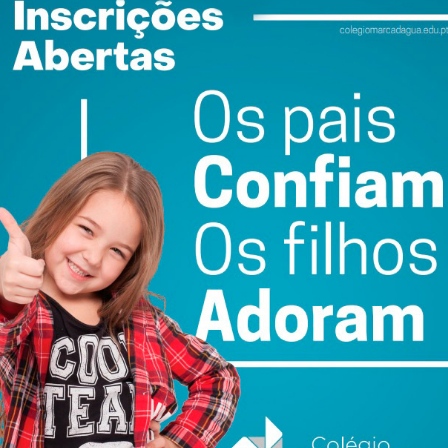
ail e obtenha de forma regular a informação
atualizada.
do com os
termos e condições