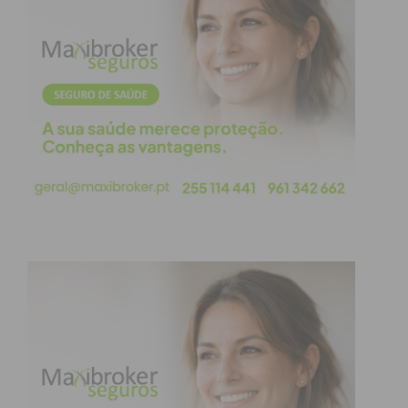
do arrendamento por parte do Estado dos imóveis
devolutos que sejam colocados no mercado para
este fim, a isenção de impostos de mais valias em
casos de venda ao Estado e uma linha de crédito de
apoio a obras.
Estes são apenas alguns exemplos que, a par do
controlo da especulação, que o Governo se propõe
efetuar, a partir do fim da concessão dos Vistos
Gold e da limitação do crescimento das rendas dos
novos contratos, e do apoio às famílias, quer no
contrato de arrendamento, quer mesmo no crédito
à habitação, vêm sustentar uma nova geração de
políticas de habitação, que tem em vista dar
continuidade à aplicação de instrumentos como as
estratégias locais de habitação, que já perfazem
230 em todo o país, o reforço das diretrizes do