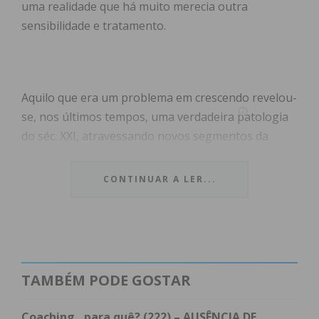
uma realidade que há muito merecia outra
sensibilidade e tratamento.
Aquilo que era um problema em crescendo revelou-
se, nos últimos tempos, uma verdadeira patologia
do séc. XXI, atravessando novos segmentos da
população, colocando famílias em sobressalto e
comprometendo um direito constitucionalmente
CONTINUAR A LER...
assegurado, num ambiente selvagem de procura
de um teto para viver.
Por entre a discussão pública e preparação de
soluções, o Governo acaba de efetivar as suas
TAMBÉM PODE GOSTAR
intenções, com um pacote de medidas que procura
Mais Habitação, concretizando um conjunto de
Coaching…para quê? (222) – AUSÊNCIA DE