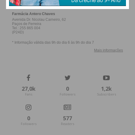
27,0k
0
1,2k
Fans
Followers
Subscribers
0
577
Followers
Readers