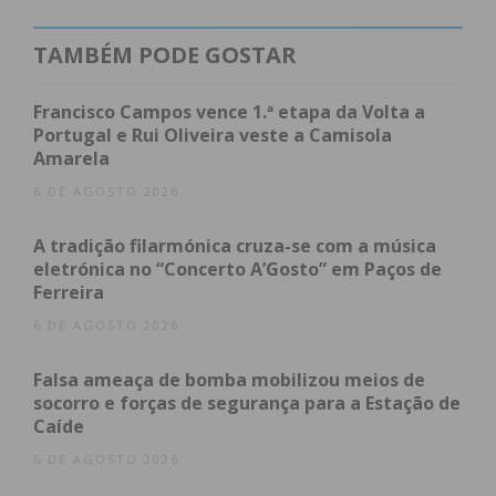
Imediato
TAMBÉM PODE GOSTAR
Assine nossa newsletter por e-mail e
obtenha de forma regular a informação
Francisco Campos vence 1.ª etapa da Volta a
atualizada.
Portugal e Rui Oliveira veste a Camisola
Amarela
6 DE AGOSTO 2026
A tradição filarmónica cruza-se com a música
eletrónica no “Concerto A’Gosto” em Paços de
Ferreira
Eu li e concordo com os
termos e
6 DE AGOSTO 2026
condições
Falsa ameaça de bomba mobilizou meios de
socorro e forças de segurança para a Estação de
Caíde
6 DE AGOSTO 2026