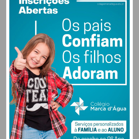
16
°
clear sky
78% humidade
vento: 1m/s ENE
MAX 16 • MIN 16
30
28
27
29
°
°
°
°
SEX
SÁB
DOM
SEG
ALTERAR
FARMACIAS DE SERVIÇO EM PAÇOS DE
FERREIRA