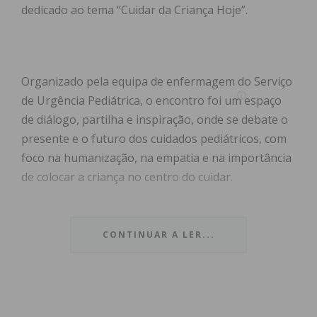
dedicado ao tema “Cuidar da Criança Hoje”.
Organizado pela equipa de enfermagem do Serviço
de Urgência Pediátrica, o encontro foi um espaço
de diálogo, partilha e inspiração, onde se debate o
presente e o futuro dos cuidados pediátricos, com
foco na humanização, na empatia e na importância
de colocar a criança no centro do cuidar.
Na sessão de abertura, Isabel Gomes, enfermeira
responsável do Serviço de Urgência Pediátrica (em
CONTINUAR A LER...
substituição), descreveu o Congresso como “um
encontro que reúne profissionais na arte de cuidar
da criança”. Sublinhou que esta é “uma área que
exige técnica, sensibilidade e, sobretudo, empatia”,