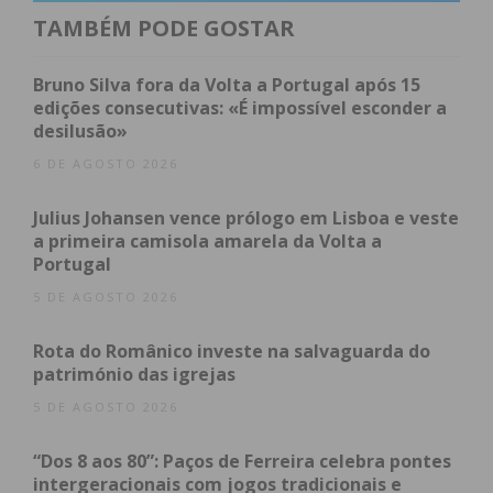
acrescentando que “este é um espaço de diálogo,
TAMBÉM PODE GOSTAR
troca e inovação do cuidar pediátrico, onde a
enfermagem humanizada se faz sentir em cada
Bruno Silva fora da Volta a Portugal após 15
gesto”.
edições consecutivas: «É impossível esconder a
desilusão»
Para Edite Tomás, diretora do Serviço de Pediatria,
6 DE AGOSTO 2026
“o Serviço de Urgência é a porta de entrada da
Julius Johansen vence prólogo em Lisboa e veste
instituição, por onde entram pessoas em grande
a primeira camisola amarela da Volta a
vulnerabilidade e ansiedade, sobretudo quando se
Portugal
trata de uma criança. Nenhum pai consegue tolerar
5 DE AGOSTO 2026
a dor de um filho.” Referiu ainda que “os modelos
familiares e os desafios sociais mudaram” e que
Rota do Românico investe na salvaguarda do
“trabalhar na urgência exige muito mais do que
património das igrejas
conhecimento técnico: é preciso escuta ativa e
5 DE AGOSTO 2026
humanidade para cuidar melhor das nossas
crianças e jovens”.
“Dos 8 aos 80”: Paços de Ferreira celebra pontes
intergeracionais com jogos tradicionais e