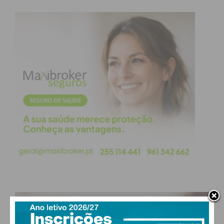
evoluir, é investir na saúde das nossas crianças.
Estes enfermeiros, no Serviço de Urgência,
garantem o amanhã com técnica, perícia,
sensibilidade e empatia.”
Durante o dia, o programa do Congresso
percorreu diferentes dimensões do cuidar
pediátrico. A primeira mesa, “De mãos dadas com a
criança: o percurso do SNS”, centrou-se na
reorganização dos serviços de urgência pediátrica e
no papel essencial do enfermeiro na triagem.
Seguiu-se “Ser criança: conexões essenciais”, uma
reflexão sobre a importância do brincar, os
desafios da ligação digital e os contributos da
enfermagem para a promoção da saúde infantil.
PAÇOS DE FERREIRA
A tarde trouxe novas perspetivas com