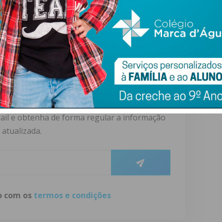
nteira, mas entendemos suspender a pena. Porque temos
ra si, para o peso que já está a carregar e que vai
dente.
ewsletter do Imediato
ail e obtenha de forma regular a informação
atualizada.
do com os
termos e condições