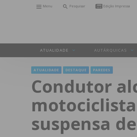
Menu
Pesquisar
Edição Impressa
ATUALIDADE
AUTÁRQUICAS
ATUALIDADE
DESTAQUE
PAREDES
Condutor al
motociclist
suspensa de