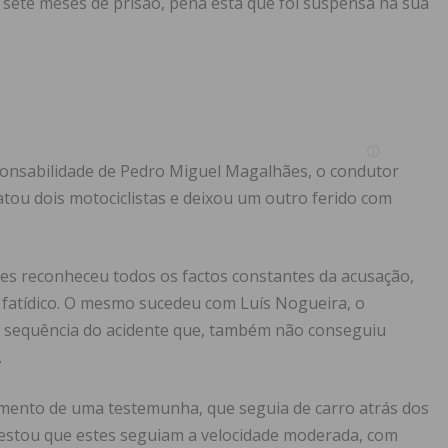
e sete meses de prisão, pena esta que foi suspensa na sua
ponsabilidade de Pedro Miguel Magalhães, o condutor
tou dois motociclistas e deixou um outro ferido com
s reconheceu todos os factos constantes da acusação,
fatídico. O mesmo sucedeu com Luís Nogueira, o
na sequência do acidente que, também não conseguiu
.
imento de uma testemunha, que seguia de carro atrás dos
testou que estes seguiam a velocidade moderada, com