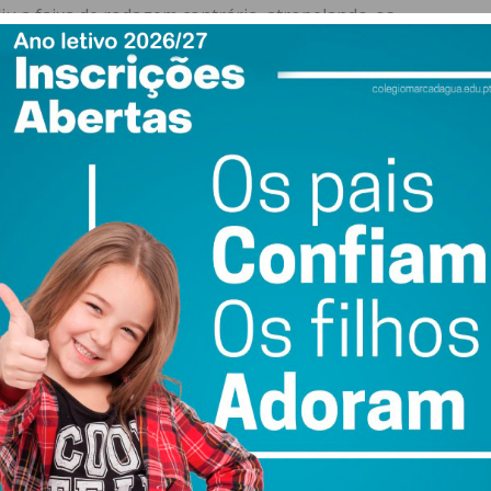
u a faixa de rodagem contrária, atropelando-os.
u com “negligência grosseira”, já que seguia em excesso
com uma taxa de álcool no sangue muito acima da lei –
de não ter confessado os factos por não ter memória dos
usação, aceitando-os. Contribuiu ainda a sua “postura
do seu ato”, referiu a juiz presidente do caso.
a quatro anos e sete meses de prisão por dois crimes de
rime de ofensa à integridade física grave por negligência
oi suspensa por igual período.
 autoridades logo após o acidente, fica ainda com esta
ue pagar cinco mil euros a uma associação de apoio a