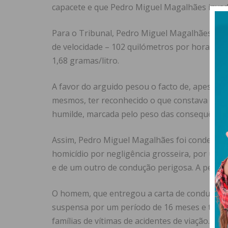
capacete e que Pedro Miguel Magalhães invadi
Para o Tribunal, Pedro Miguel Magalhães atuo
de velocidade – 102 quilómetros por hora – e 
1,68 gramas/litro.
A favor do arguido pesou o facto de, apesar 
mesmos, ter reconhecido o que constava da ac
humilde, marcada pelo peso das consequências 
Assim, Pedro Miguel Magalhães foi condenado 
homicídio por negligência grosseira, por um c
e de um outro de condução perigosa. A pena f
O homem, que entregou a carta de condução às
suspensa por um período de 16 meses e tem q
famílias de vítimas de acidentes de viação.