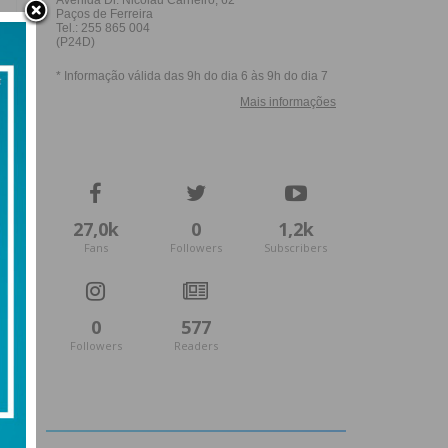
27,0k
0
1,2k
Fans
Followers
Subscribers
0
577
Followers
Readers