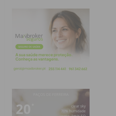
PAÇOS DE FERREIRA
20
°
clear sky
70% humidade
vento: 1m/s SO