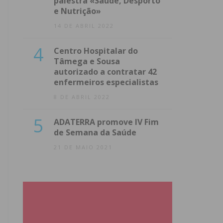
palestra «Saúde, Desporto
e Nutrição»
14 DE ABRIL 2022
4
Centro Hospitalar do
Tâmega e Sousa
autorizado a contratar 42
enfermeiros especialistas
8 DE ABRIL 2022
5
ADATERRA promove IV Fim
de Semana da Saúde
21 DE MAIO 2021