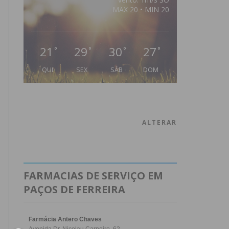
MAX 20 • MIN 20
21
29
30
27
°
°
°
°
QUI
SEX
SÁB
DOM
ALTERAR
FARMACIAS DE SERVIÇO EM
PAÇOS DE FERREIRA