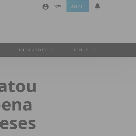
Login
Assinar
Nome de utilizador ou email
*
Senha
*
O
IMEDIATOTV
BÓNUS
Manter sessão
atou
INICIAR SESSÃO
pena
Perdeu a sua senha?
meses