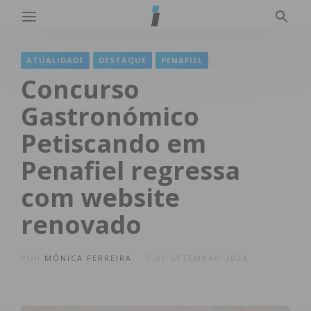
ATUALIDADE
DESTAQUE
PENAFIEL
Concurso
Gastronómico
Petiscando em
Penafiel regressa
com website
renovado
POR
MÓNICA FERREIRA
7 DE SETEMBRO 2024