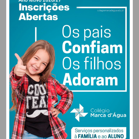
PAÇOS DE FERREIRA
16
°
clear sky
86% humidade
vento: 1m/s E
Eu li e concordo com os
termos e
MAX 16 • MIN 16
condições
30
28
27
29
°
°
°
°
SEX
SÁB
DOM
SEG
ALTERAR