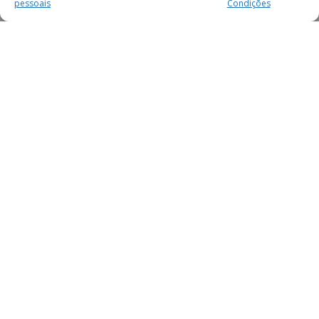
pessoais
Condições
MAIS PARA SI
FACEBOOK
TWITTER
YOUTUBE
INSTAGRAM
READERS
SERVIÇOS
SOBRE NÓS
SECÇÕES