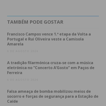
isso, que a instituição volta a investir na iniciativa
disponibilizando um novo site com cara nova, mais
apelativa, mais intuitivo, seguro e com uma
validação por perfil mais ajustado.
TAMBÉM PODE GOSTAR
Para o Presidente da Direção, Nuno Brochado,
Francisco Campos vence 1.ª etapa da Volta a
“todo este esforço da AEP tem como objetivo
Portugal e Rui Oliveira veste a Camisola
Amarela
garantir um concurso mais justo e transparente
para os empresários que se encontram a concurso,
6 DE AGOSTO 2026
como também, para o público que volta a poder
A tradição filarmónica cruza-se com a música
ganhar prémios sempre que visita um dos espaços
eletrónica no “Concerto A’Gosto” em Paços de
a concurso e prova o petisco. Para nós, que ao
Ferreira
longo das várias edições percebemos o alcance do
6 DE AGOSTO 2026
evento, faz sentido melhorar ano após ano,
contribuindo para o aumento do negócio no setor
Falsa ameaça de bomba mobilizou meios de
da gastronomia”.
socorro e forças de segurança para a Estação de
Caíde