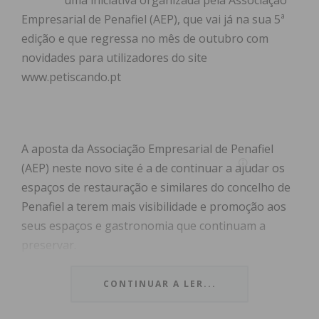
uma iniciativa organizada pela Associação
Empresarial de Penafiel (AEP), que vai já na sua 5ª
edição e que regressa no mês de outubro com
novidades para utilizadores do site
www.petiscando.pt
A aposta da Associação Empresarial de Penafiel
(AEP) neste novo site é a de continuar a ajudar os
espaços de restauração e similares do concelho de
Penafiel a terem mais visibilidade e promoção aos
seus espaços e gastronomia que continuam a
preservar.
Este é o evento que traz ao concelho de Penafiel
CONTINUAR A LER...
visitantes de vários locais do norte do país e é, por