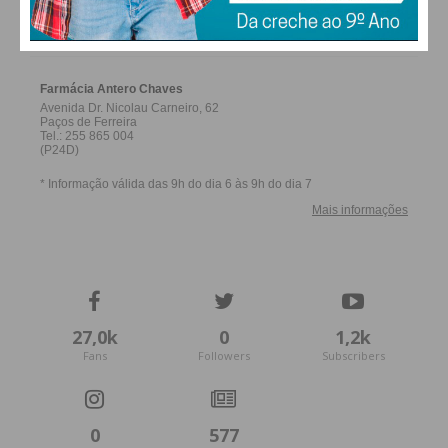
FARMACIAS DE SERVIÇO EM PAÇOS DE
FERREIRA
27,0k
0
1,2k
Fans
Followers
Subscribers
0
577