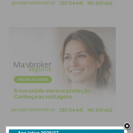
No final do concurso serão atribuídos prémios aos
Três primeiros classificados do «Prémio do Júri»,
júri este que será composto por três elementos
(dois da organização e um externo da área da
restauração), e um outro prémio, o «Prémio do
Cliente» que será atribuído por sorteio entre que
colecionarem mais carimbos no passaporte
gastronómico digital.
Subscreva a newsletter do
Imediato
Assine nossa newsletter por e-mail e
obtenha de forma regular a informação
atualizada.