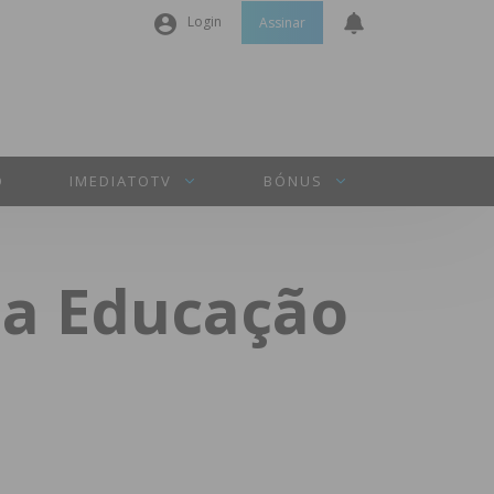
Login
Assinar
Nome de utilizador ou email
*
Senha
*
O
IMEDIATOTV
BÓNUS
Manter sessão
da Educação
INICIAR SESSÃO
Perdeu a sua senha?