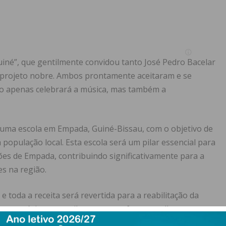
Guiné”, que gentilmente convidou tanto José Pedro Bacelar
projeto nobre. Ambos prontamente aceitaram e se
ão apenas celebrará a música, mas também a
e uma escola em Empada, Guiné-Bissau, com o objetivo de
a população local. Esta escola será um pilar essencial para
ões de Empada, contribuindo significativamente para a
s na região.
e toda a receita será revertida para a reabilitação da
ebre a música e contribua para um futuro melhor para as