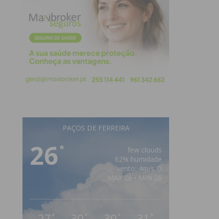
PAÇOS DE FERREIRA
26
°
few clouds
62% humidade
vento: 4m/s O
MAX 26 • MIN 26
27
30
30
31
°
°
°
°