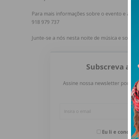
Para mais informações sobre o evento e aquis
918 979 737
Junte-se a nós nesta noite de música e solidar
Subscreva a n
Assine nossa newsletter por e-m
Eu li e concor