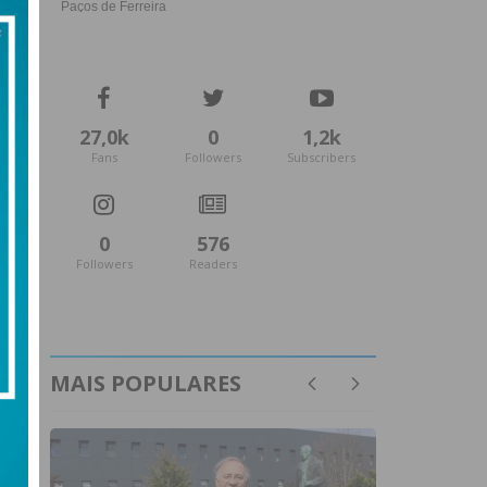
27,0k
0
1,2k
Fans
Followers
Subscribers
0
576
Followers
Readers
MAIS POPULARES