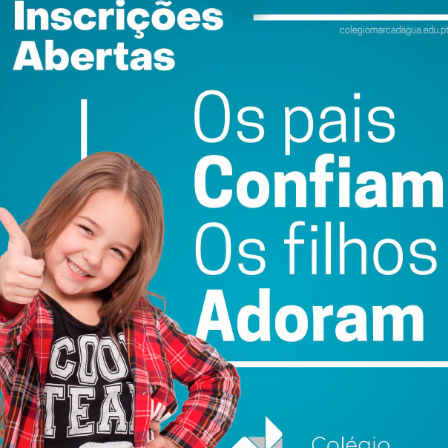
ição de ingressos, contacte os números: 910 627 672 ou
iedade!
ewsletter do Imediato
ail e obtenha de forma regular a informação
atualizada.
do com os
termos e condições