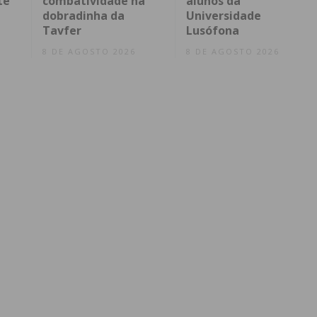
te
combatividade na
alunos da
dobradinha da
Universidade
Tavfer
Lusófona
8 DE AGOSTO 2026
8 DE AGOSTO 2026