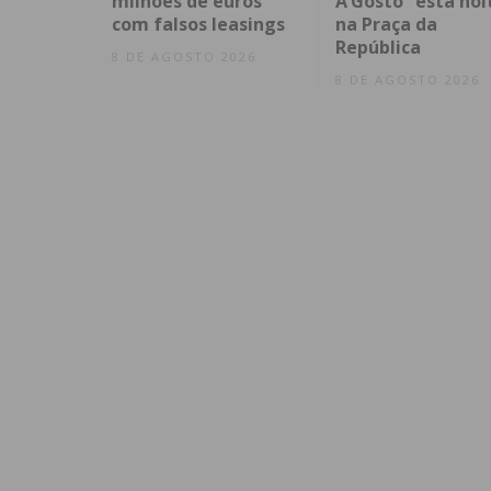
milhões de euros
A’Gosto” esta noi
com falsos leasings
na Praça da
República
8 DE AGOSTO 2026
8 DE AGOSTO 2026