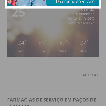
25
°
clear sky
49% humidade
vento: 2m/s OSO
MAX 25 • MIN 25
24
30
29
27
°
°
°
°
QUI
SEX
SÁB
DOM
ALTERAR
FARMACIAS DE SERVIÇO EM PAÇOS DE