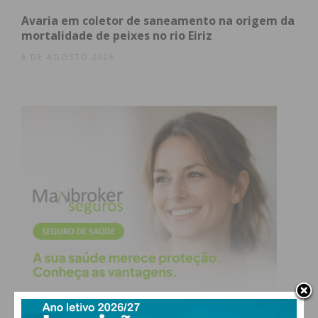
Saúde, que estiveram na região mas “nada fizeram
Avaria em coletor de saneamento na origem da
em concreto” para resolver o problema.
mortalidade de peixes no rio Eiriz
6 DE AGOSTO 2026
“Um Governo responsável sabe que, como diz o
velho ditado popular, ‘é em dias de sol que se
conserta o telhado’. E este Governo, com o silêncio
conivente de autarcas socialistas da região,
ignorou os problemas que se vinham a agravar,
ano após ano, no CHTS”, consideram.
“Não baixaremos os braços até que estas legítimas
reivindicações sejam atendidas pelo Governo da
República, assim como desafiamos os Autarcas e
Deputados da região, de todos os Partidos
Políticos, inclusive do Partido Socialista, a
associarem-se de verdade a esta causa que nos