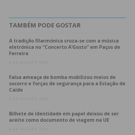
inauguração, “escandalosamente subdotado de
valências e de recursos materiais e humanos” e o
Hospital Padre Américo, em Penafiel, está há
TAMBÉM PODE GOSTAR
muitos anos “a trabalhar em sobrecarga”.
A tradição filarmónica cruza-se com a música
eletrónica no “Concerto A’Gosto” em Paços de
Contudo, os sociais-democratas acusam que “nem
Ferreira
por esse motivo foi reforçada a capacidade de
6 DE AGOSTO 2026
resposta em Amarante onde as instalações estão
claramente desaproveitadas e poderiam fazer a
Falsa ameaça de bomba mobilizou meios de
diferença no contexto do Centro Hospitalar”.
socorro e forças de segurança para a Estação de
Caíde
Aos olhos dos sociais-democratas, o centro
6 DE AGOSTO 2026
hospitalar apenas ainda não colapsou “pelo
Bilhete de Identidade em papel deixou de ser
esforço sobre-humano e pela dedicação dos
aceite como documento de viagem na UE
profissionais que ali trabalham”. O PSD deixa ainda
6 DE AGOSTO 2026
acuações ao primeiro-ministro e à ministra da