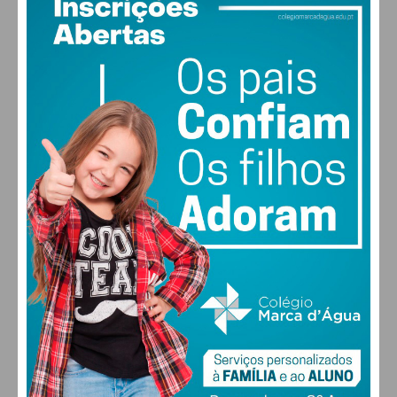
deve unir a todos”, rematam.
Subscreva a newsletter do
Imediato
Assine nossa newsletter por e-mail e
obtenha de forma regular a informação
atualizada.
Eu li e concordo com os
termos e
condições
PAÇOS DE FERREIRA