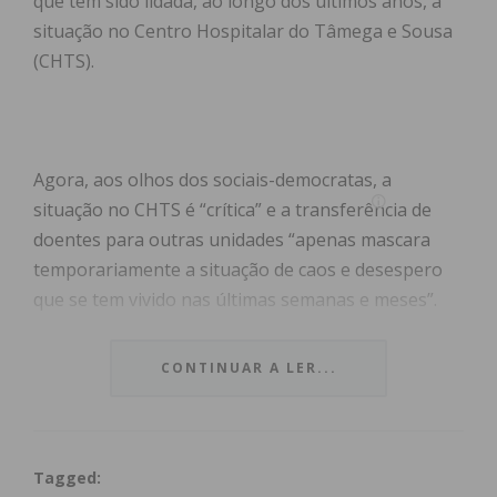
que tem sido lidada, ao longo dos últimos anos, a
situação no Centro Hospitalar do Tâmega e Sousa
(CHTS).
Agora, aos olhos dos sociais-democratas, a
situação no CHTS é “crítica” e a transferência de
doentes para outras unidades “apenas mascara
temporariamente a situação de caos e desespero
que se tem vivido nas últimas semanas e meses”.
No comunicado enviado às redações por várias
CONTINUAR A LER...
concelhias do Partido Social Democrata do Tâmega
e Sousa, que incluem Paços de Ferreira, Penafiel,
Paredes e Lousada, é exigido ao Governo “um
Tagged:
compromisso público” com o reforço “urgente” dos