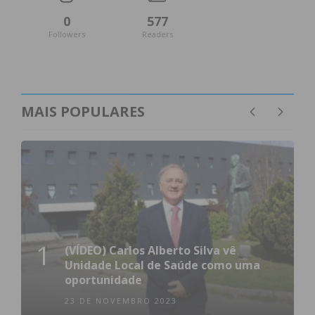
Leiria
320.000
330.000 €
+10.000 €
+3,1%
0
577
€
Followers
Readers
Fonte: Dados de mercado Imovirtual (Junho 2026)
MAIS POPULARES
Subscreva a newsletter do
Imediato
Assine nossa newsletter por e-mail e
obtenha de forma regular a informação
atualizada.
1
(VÍDEO) Carlos Alberto Silva vê
Unidade Local de Saúde como uma
oportunidade
23 DE NOVEMBRO 2023
Eu li e concordo com os
termos e