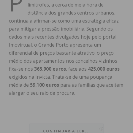
P
limítrofes, a cerca de meia hora de
distância dos grandes centros urbanos,
continua a afirmar-se como uma estratégia eficaz
para mitigar a pressão imobiliária. Segundo os
dados mais recentes divulgados hoje pelo portal
Imovirtual, o Grande Porto apresenta um
diferencial de preços bastante atrativo: o preço
médio dos apartamentos nos concelhos vizinhos
fixa-se nos
365.900 euros
, face aos
425.000 euros
exigidos na Invicta. Trata-se de uma poupança
média de
59.100 euros
para as famílias que aceitem
alargar o seu raio de procura.
Na área de influência da capital nortenha, o
mercado imobiliário periférico oferece soluções
CONTINUAR A LER...