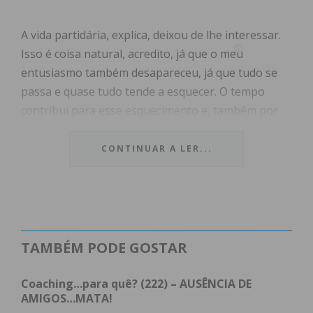
A vida partidária, explica, deixou de lhe interessar.
Isso é coisa natural, acredito, já que o meu
entusiasmo também desapareceu, já que tudo se
passa e quase tudo tende a esquecer. O tempo
contribui para esse esquecimento e, também por
isso ou, talvez por isso, cada vez mais se fala com o
outro sem ver quem é, e o telemóvel das pessoas,
CONTINUAR A LER...
que falam a olhar para o ecrã, impede-as também
de olhar um bom filme no cinema, impede-as de ver
páginas sugestivas e úteis de um livro e por isso,
cada vez mais, sabem pouco e/ou contentam-se
com o que ouvem dizer…
TAMBÉM PODE GOSTAR
Cinquenta anos depois do 25 de Abril não se disse
Coaching…para quê? (222) – AUSÊNCIA DE
tudo sobre o que era antes, um tempo muito difícil
AMIGOS…MATA!