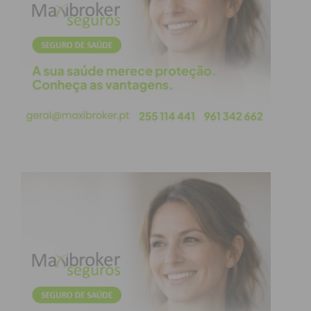
esforço dos professores para dar sentido a uma
data em que os alunos ainda nem eram nascidos
mas, como resistir à sensação, quase certeza de
que tantos, tantos desses alunos entenderam só
que o passado está longe e esse outro lado da vida
já os não pode afectar… Por isso, parece-me, o 24
de Abril também! Não é preciso dizer muito mais,
nem detalhes, nem torturas, nem algemas, nem
prisões… Para quê despertar um maior respeito
pela coragem, pelo sacrifício, pela maior atenção à
Liberdade?
Não posso generalizar mas continuo a pensar que
se fala pouco, se diz quase nada sobre o que era, o
que foi para chegar ao que hoje é… Não posso
resistir a constatar que no passar dos anos, a
tarefa da informação sobre o que foi e o que é se