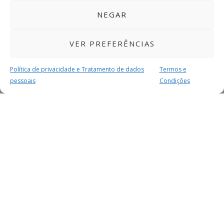
NEGAR
VER PREFERÊNCIAS
Política de privacidade e Tratamento de dados
Termos e
pessoais
Condições
MAIS PARA SI
FACEBOOK
TWITTER
YOUTUBE
INSTAGRAM
READERS