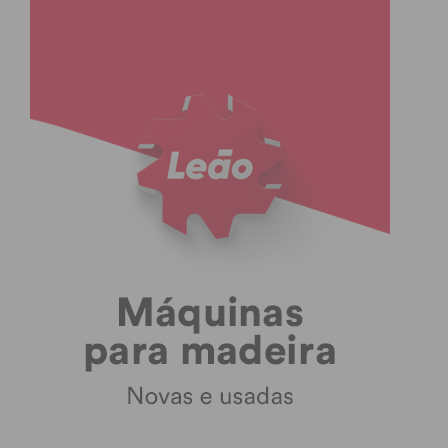
forma segura e adequada.
Para o cliente, isto significa
menor risco de danos, perdas ou
problemas durante o
transporte. A segurança torna-
se um valor acrescentado
importante, especialmente em
mercadorias sensíveis ou de
elevado valor.
Redução de custos refletida no
cliente
Quando as empresas conseguem
otimizar