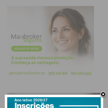
responsáveis.
Entregas mais rápidas e
previsíveis
Uma das maiores vantagens para os clientes
quando as empresas usam um software de
logística, é a melhoria significativa nos prazos de
entrega. Com sistemas inteligentes de gestão de
rotas, as empresas conseguem evitar trânsito,
reduzir tempos mortos e escolher percursos mais
eficientes.
Na prática, isto permite cumprir horários com
maior rigor. Para quem depende de entregas, seja
PAÇOS DE FERREIRA
um consumidor final ou uma empresa, esta