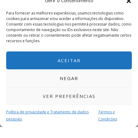
Gerir o Consentimento
Para o cliente, isto significa poder trabalhar com
Para fornecer as melhores experiências, usamos tecnologias como
parceiros mais responsáveis do ponto de vista
cookies para armazenar e/ou aceder a informações do dispositivo.
Consentir com essas tecnologias nos permitirá processar dados, como
ambiental, o que pode ser um fator decisivo,
comportamento de navegação ou IDs exclusivos neste site. Não
especialmente para empresas com políticas de
consentir ou retirar o consentimento pode afetar negativamante certos
recursos e funções.
sustentabilidade.
Conclusão
ACEITAR
Para os clientes, o uso de software de logística com
NEGAR
telemática pelas empresas de transporte traduz-se
numa experiência mais eficiente, transparente e
VER PREFERÊNCIAS
fiável. Desde entregas mais rápidas até melhor
comunicação e maior segurança, os benefícios são
Política de privacidade e Tratamento de dados
Termos e
claros e tangíveis.
pessoais
Condições
Num mercado onde a exigência é cada vez maior,
MAIS PARA SI