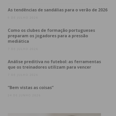
Subscreva a newsletter do Imediato
As tendências de sandálias para o verão de 2026
3 Situações Para Usar o Cash
9 DE JULHO 2026
Out de Forma Inteligente
Como os clubes de formação portugueses
preparam os jogadores para a pressão
Como já referimos, o cash out é uma opção
mediática
particularmente interessante nas
casas de apostas
7 DE JULHO 2026
online
. Mesmo sendo verdade que, em Portugal,
não permite que se obtenha lucro, não deixa de
Análise preditiva no futebol: as ferramentas
constituir uma excelente forma de reduzir as
que os treinadores utilizam para vencer
perdas.
7 DE JULHO 2026
Os jogadores mais experientes conseguem tirar
“Bem vistas as coisas”
partido do cash out, porque sabem exatamente em
24 DE JUNHO 2026
que situações devem recorrer a esta ferramenta.
Caso utilize em excesso, ou sem critério,
possivelmente, estará a perder mais dinheiro do