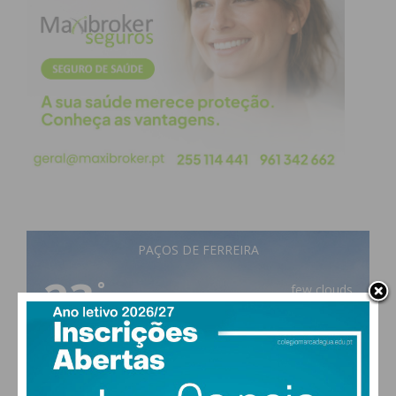
de última hora para jogadores normalmente
titulares, e no último treino lesionaram-se dois
outros jogadores importantes. Neste cenário, o
melhor é fazer o check out, ainda antes do início da
partida.
2. Uma Expulsão Precoce num Jogo Equilibrado
O segundo cenário prende-se com uma partida que
antevemos que será equilibrada. Porém, a equipa
em que apostámos tem um jogador importante
PAÇOS DE FERREIRA
expulso logo nos primeiros minutos. A toada do
23
°
few clouds
jogo muda rapidamente, e o golo adversário parece
64% humidade
próximo. O melhor a fazer é ativar a opção de cash
vento: 0m/s SSE
MAX 23 • MIN 23
out e fechar a aposta mais cedo.