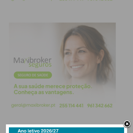
Ferreira
e
Arcos de Valdevez
, culminando com a
animação dos DJs
Pablu
e
Rifox
.
Fim de Semana de
Grandes Emoções
A sexta-feira,
5 de junho
, será marcada pela
energia da
Mega Arruada de Bombos
, seguida
pelas atuações de:
Cromos da Noite
Pedro Abreu
DJ Carlos Manaça feat Guitos
No sábado,
6 de junho
, o cartaz apresenta um dos
nomes mais populares da atualidade:
Nininho Vaz