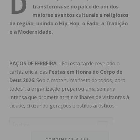
D
transforma-se no palco de um dos
maiores eventos culturais e religiosos
da região, unindo o Hip-Hop, o Fado, a Tradição
e a Modernidade.
PAÇOS DE FERREIRA
– Foi esta tarde revelado o
cartaz oficial das
Festas em Honra do Corpo de
Deus 2026
. Sob o mote “Uma festa de todos, para
todos”, a organização preparou uma semana
intensa que promete atrair milhares de visitantes à
cidade, cruzando gerações e estilos artísticos.
Índice
Um Início ao Ritmo do Hip-Hop e Tradição
CONTINUAR A LER...