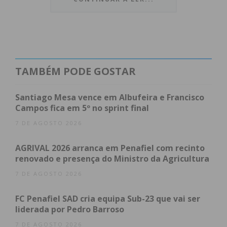
A Fé e a Solenidade do Corpo de Deus
Fim de Semana de Grandes Emoções
O Encerramento e o Brilho no Céu
“Não ficamos por aqui”
Subscreva a newsletter do Imediato
TAMBÉM PODE GOSTAR
Um Início ao Ritmo do
Hip-Hop e Tradição
Santiago Mesa vence em Albufeira e Francisco
Campos fica em 5º no sprint final
7 DE AGOSTO 2026
As festividades arrancam com força no dia
2 de
junho
, terça-feira, com uma das maiores
AGRIVAL 2026 arranca em Penafiel com recinto
renovado e presença do Ministro da Agricultura
referências do hip-hop nacional:
Dealema
. A noite
contará ainda com as atuações de
SlimCutz
e
7 DE AGOSTO 2026
Beatbombers
, garantindo uma abertura
FC Penafiel SAD cria equipa Sub-23 que vai ser
eletrizante.
liderada por Pedro Barroso
7 DE AGOSTO 2026