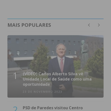
Datas:
2 a 7 de junho
MAIS POPULARES
Subscreva a newsletter do
Imediato
Assine nossa newsletter por e-mail e
obtenha de forma regular a informação
1
atualizada.
(VÍDEO) Carlos Alberto Silva vê
Unidade Local de Saúde como uma
oportunidade
23 DE NOVEMBRO 2023
Eu li e concordo com os
termos e
2
PSD de Paredes visitou Centro