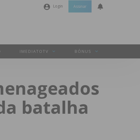
Login
Assinar
Nome de utilizador ou email
*
Senha
*
O
IMEDIATOTV
BÓNUS
Manter sessão
menageados
INICIAR SESSÃO
da batalha
Perdeu a sua senha?