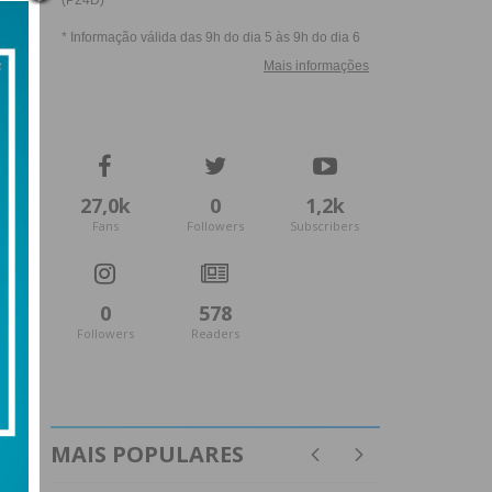
27,0k
0
1,2k
Fans
Followers
Subscribers
0
578
Followers
Readers
MAIS POPULARES