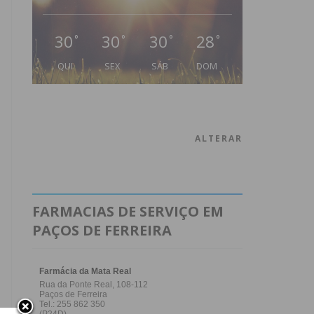
30
30
30
28
°
°
°
°
QUI
SEX
SÁB
DOM
ALTERAR
FARMACIAS DE SERVIÇO EM
PAÇOS DE FERREIRA