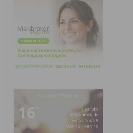
PAÇOS DE FERREIRA
16
°
clear sky
85% humidade
vento: 1m/s E
MAX 16 • MIN 16