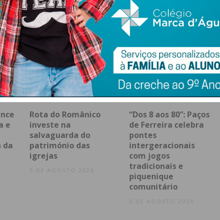
ence
Rota do Românico
“Dos 8 aos 80”: Paços
a e
investe na
de Ferreira celebra
salvaguarda do
pontes
 da
património das
intergeracionais
igrejas
com jogos
tradicionais e
5 DE AGOSTO 2026
piquenique
comunitário
5 DE AGOSTO 2026