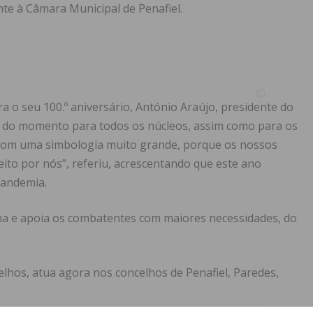
te à Câmara Municipal de Penafiel.
 o seu 100.º aniversário, António Araújo, presidente do
a do momento para todos os núcleos, assim como para os
 com uma simbologia muito grande, porque os nossos
to por nós”, referiu, acrescentando que este ano
pandemia.
a e apoia os combatentes com maiores necessidades, do
elhos, atua agora nos concelhos de Penafiel, Paredes,