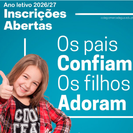
ewsletter do Imediato
ail e obtenha de forma regular a informação
atualizada.
do com os
termos e condições