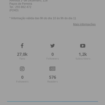
27,0k
0
1,2k
Fans
Followers
Subscribers
0
576
Na cerimónia, tomaram também posse os eleitos
Followers
Readers
para a Assembleia Municipal e António Coelho foi
eleito presidente da mesa daquele órgão.
Apesar da lista do Partido Socialista, liderada por