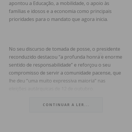
apontou a Educação, a mobilidade, o apoio às
famílias e idosos e a economia como principais
prioridades para o mandato que agora inicia.
No seu discurso de tomada de posse, o presidente
reconduzido destacou “a profunda honra e enorme
sentido de responsabilidade” e reforçou o seu
compromisso de servir a comunidade pacense, que
lhe deu “uma muito expressiva maioria” nas
eleições autárquicas de 12 de outubro.
Agradecendo aos pacenses “pela enorme confiança
CONTINUAR A LER...
expressa nas urnas”, Paulo Ferreira afirmou que
esta vitória, por maioria absoluta, “não é apenas
um resultado eleitoral, é uma demonstração clara