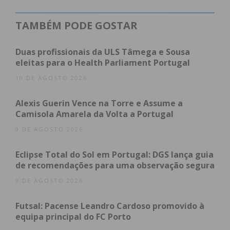
de legitimidade para governar, mas também um
mandato de responsabilidade” e promete cumprir
TAMBÉM PODE GOSTAR
“integralmente” o programa eleitoral apresentado.
Duas profissionais da ULS Tâmega e Sousa
E deste programa e do trabalho a desenvolver nos
eleitas para o Health Parliament Portugal
próximos quatro anos, destacou o “contínuo
10 DE AGOSTO 2026
reforço do investimento na educação”, com creches
e berçários, “garantindo escolas modernas, bem
Alexis Guerin Vence na Torre e Assume a
Camisola Amarela da Volta a Portugal
equipadas e com modelos inovadores”, assim como
a “aposta na mobilidade e nos transportes
9 DE AGOSTO 2026
públicos, para que o concelho esteja melhor ligado
Eclipse Total do Sol em Portugal: DGS lança guia
e mais sustentável”.
de recomendações para uma observação segura
9 DE AGOSTO 2026
Como prioridades, apontou ainda o “apoio às
famílias e aos idosos”, e o incentivo à economia
Futsal: Pacense Leandro Cardoso promovido à
local e às empresas, “que são o motor do nosso
equipa principal do FC Porto
concelho”. “E, claro, o compromisso com a