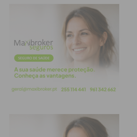
pressão constante, criando várias dificuldades ao
adversário, ficando muito perto do empate no
último lance da partida, num livre com defesa
incompleta do guarda-redes.
No outro encontro em destaque neste campeonato
, o Eiriz sofreu uma derrota pesada em casa frente
aos Dragões Sandinenses, por 0-4, resultado que
fez cair a equipa de Eiriz para o 3.º lugar da
classificação.
Sérgio Meireles