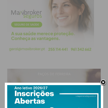
Outros resultados do fim de semana
Divisão de Honra
da A.F. Porto, Futebol –
Masculino, série 2, 13.ª jornada, 21 de dezembro
2025.
PAÇOS DE FERREIRA
Raimonda 4 Baltar 2
26
°
clear sky
Crestuma 2 – Lamoso 0
49% humidade
vento: 2m/s O
MAX 26 • MIN 24
Ataense 3 -Penamaior 1