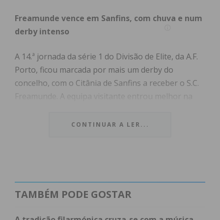
Freamunde vence em Sanfins, com chuva e num
derby intenso
A 14.ª jornada da série 1 do Divisão de Elite, da A.F.
Porto, ficou marcada por mais um derby do
concelho, com o Citânia de Sanfins a receber o S.C.
Freamunde. A equipa visitante entrou melhor na
partida, procurando assumir o controlo do jogo,
enquanto o Citânia apostava sobretudo no contra-
CONTINUAR A LER...
ataque.
O Freamunde criou várias ocasiões na primeira
parte, com Edu e Bruno a testarem a atenção do
guarda-redes do Citânia, que esteve em grande
TAMBÉM PODE GOSTAR
plano. A melhor oportunidade do primeiro tempo
pertenceu também ao Freamunde, com Abílio, que,
A tradição filarmónica cruza-se com a música