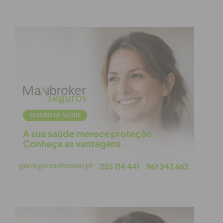
Moinhos, Boelhe e Galegos.
Na Freguesia de Termas de São Vicente ganhou
uma candidatura independente, liderada por
Ricardo Coelho.
O Chega foi a terceira força política mais votada
com
8,07% (
3.710 votos) para a Câmara Municipal e
para a Assembleia Municipal teve
9,31% (
4.281
votos) e elegeu três elementos para este órgão.
No que às Juntas de Freguesia diz respeito, a
Coligação Penafiel Quer conquistou 23 das 28
freguesias, o Partido Socialista quatro e Terma de
São Vicente foi entregue um independente.
Abragão mantém-se socialista