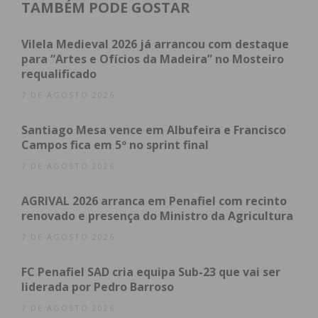
TAMBÉM PODE GOSTAR
Vilela Medieval 2026 já arrancou com destaque
para “Artes e Ofícios da Madeira” no Mosteiro
requalificado
7 DE AGOSTO 2026
Santiago Mesa vence em Albufeira e Francisco
Campos fica em 5º no sprint final
7 DE AGOSTO 2026
Já o Partido Socialista (PS) teve
32,84% (
15.108
votos) para a Câmara Municipal e elegeu três
AGRIVAL 2026 arranca em Penafiel com recinto
vereadores. Para a Assembleia Municipal, o PS teve
renovado e presença do Ministro da Agricultura
31,61% (
14.541 votos) e elegeu dez deputados.
7 DE AGOSTO 2026
No que respeita às Juntas de Freguesia, os
FC Penafiel SAD cria equipa Sub-23 que vai ser
liderada por Pedro Barroso
socialistas conquistaram quatro Junta de Freguesia,
mantiveram Abragão e venceram em Rio de
7 DE AGOSTO 2026