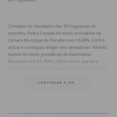
Contados os resultados das 28 freguesias do
concelho, Pedro Cepeda foi eleito presidente da
Câmara Municipal de Penafiel
com 53,08% (
24.414
votos) e conseguiu eleger seis vereadores. Alberto
Santos foi eleito presidente da Assembleia
Municipal com
51,79%
2 (3.822 votos), que será
constituída por 16 deputados da Coligação. No que
respeito às Juntas de Freguesia, a Coligação
Penafiel Quer foi a mais votada, vencendo em 23
CONTINUAR A LER...
das 28 freguesias.
Veja a reação de Pedro Cepeda à vitória