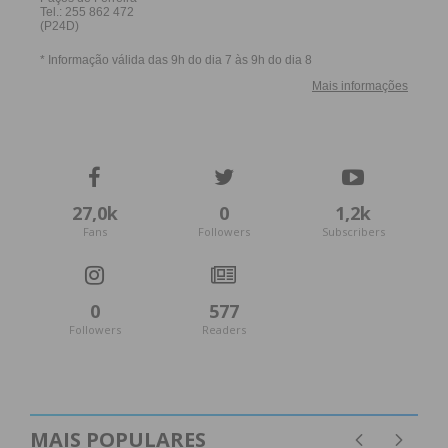
Coligação continua no poder em Paço de Sousa
Penafiel mantém-se na Coligação
Peroselo continua com a Coligação
Coligação vence em Rans
Coligação vence em São Mamede de Recesinhos
27,0k
0
1,2k
Fans
Followers
Subscribers
Coligação vence em São Martinho de Recesinhos
0
577
PS ganha Rio de Moinhos à Coligação
Followers
Readers
Coligação vence em Rio Mau
Sebolido dá a vitória à Coligação
MAIS POPULARES