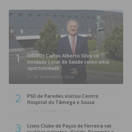
Termas de São Vicente conquistada à Coligação por
um candidato independente
Valpedre dá vitória à Coligação
1
Subscreva a newsletter do
(VÍDEO) Carlos Alberto Silva vê
Unidade Local de Saúde como uma
Imediato
oportunidade
23 DE NOVEMBRO 2023
Assine nossa newsletter por e-mail e
obtenha de forma regular a informação
2
PSD de Paredes visitou Centro
atualizada.
Hospital do Tâmega e Sousa
23 DE OUTUBRO 2023
3
Lions Clube de Paços de Ferreira vai