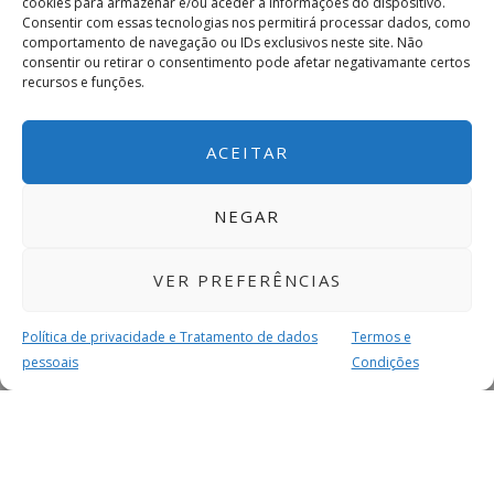
cookies para armazenar e/ou aceder a informações do dispositivo.
Consentir com essas tecnologias nos permitirá processar dados, como
comportamento de navegação ou IDs exclusivos neste site. Não
consentir ou retirar o consentimento pode afetar negativamante certos
recursos e funções.
ACEITAR
NEGAR
VER PREFERÊNCIAS
Política de privacidade e Tratamento de dados
Termos e
pessoais
Condições
MAIS PARA SI