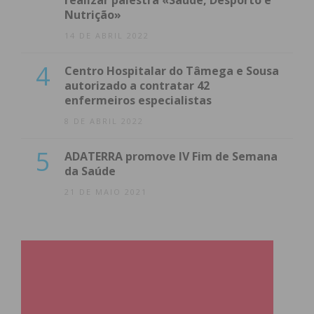
realizar palestra «Saúde, Desporto e
Eu li e concordo com os
termos e
Nutrição»
condições
14 DE ABRIL 2022
4
Centro Hospitalar do Tâmega e Sousa
autorizado a contratar 42
enfermeiros especialistas
8 DE ABRIL 2022
5
ADATERRA promove IV Fim de Semana
da Saúde
21 DE MAIO 2021