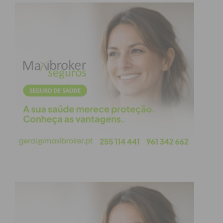
ira, ódio, vergonha, humilhação,…) Exemplificando,
quantas vezes ao passar por alguém na rua que
estava sorridente, feliz, se sentiu melhor? Essas
emoções são resultantes apenas de uma interação
visual e unidirecional Esse “alguém” desconhece o
efeito positivo que teve por momentos em si!.
Obviamente, que quem coloca em prática a frase
“está a precisar de um chá” tem todo o seu ser
focado em causar no outro um conjunto de
emoções desagradáveis! É um ato consciente com
objetivo nocivo e tóxico. Apesar de consciente
(porque vai surgir posteriormente) tem por trás a
reação a algo que se passou e caiu na armadilha da
“ação/reação”, ainda que desfasada no tempo!
Claro que, o automatismo comum é a ação/reação
imediata, elevando assim a probabilidade da