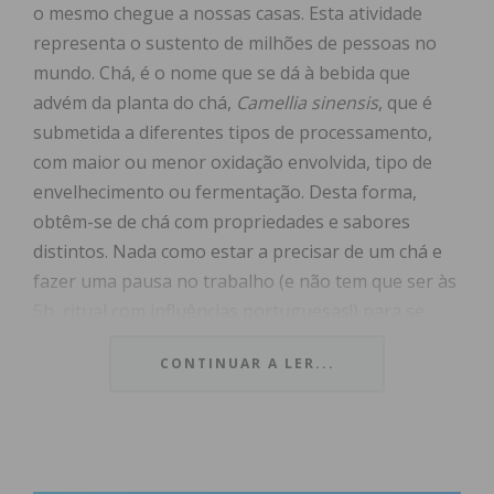
o mesmo chegue a nossas casas. Esta atividade
representa o sustento de milhões de pessoas no
mundo. Chá, é o nome que se dá à bebida que
advém da planta do chá,
Camellia sinensis
, que é
submetida a diferentes tipos de processamento,
com maior ou menor oxidação envolvida, tipo de
envelhecimento ou fermentação. Desta forma,
obtêm-se de chá com propriedades e sabores
distintos. Nada como estar a precisar de um chá e
fazer uma pausa no trabalho (e não tem que ser às
5h, ritual com influências portuguesas!) para se
hidratar, relaxar e apreciar profunda e lentamente
CONTINUAR A LER...
o seu cheiro e sabor. Depois, é só regressar ao
trabalho mais focado, feliz, criativo e produtivo!