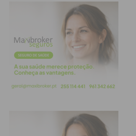
“eletricidade”? Provavelmente não.
Umas das atividades principais do ser humano é
pensar! Paralelamente ao pensamento (e mesmo
antes deste) sentimos algo! Assim, esse
Pensar/Sentir é a “ordem” para que o nosso
organismo dispare uns quantos “agentes químicos”
como neurotransmissores/hormonas!
Pensar/Sentir é uma atividade de risco elevado,
pois ficamos expostos a agentes químicos com
consequências biológicas potencialmente nocivas
para a nossa saúde! Infelizmente nesta situação,
não existem equipamentos de proteção coletiva
nem individual para colocar e mesmo que
houvesse, não podíamos utilizar, pois, para
complicar, precisamos de todos esses “agentes
químicos” para a nossa saúde, mas em “doses”