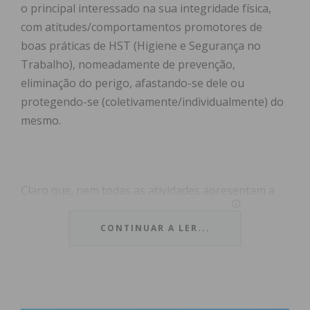
o principal interessado na sua integridade física,
com atitudes/comportamentos promotores de
boas práticas de HST (Higiene e Segurança no
Trabalho), nomeadamente de prevenção,
eliminação do perigo, afastando-se dele ou
protegendo-se (coletivamente/individualmente) do
mesmo.
Claro que, nem todas as atividades apresentam a
mesma perigosidade. Daí que, pelo menos uma
dúzia delas, estejam classificadas como atividades
CONTINUAR A LER...
de risco elevado. Dentro destas encontram-se as
que envolvem a utilização e/ou exposição a
produtos químicos ou agentes biológicos de
determinados grupos. Numa visão meramente de