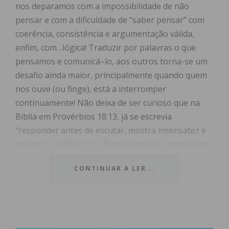
nos deparamos com a impossibilidade de não
pensar e com a dificuldade de “saber pensar” com
coerência, consistência e argumentação válida,
enfim, com…lógica! Traduzir por palavras o que
pensamos e comunicá–lo, aos outros torna-se um
desafio ainda maior, principalmente quando quem
nos ouve (ou finge), está a interromper
continuamente! Não deixa de ser curioso que na
Bíblia em Provérbios 18:13, já se escrevia
“responder antes de escutar, mostra insensatez e
provoca o ridículo”. De forma simplista, poderíamos
dizer, que a lógica é um processo de produzir
CONTINUAR A LER...
inferências ou consequências a partir de frases ou
informação onde o conjunto das frases resultantes
cumprem o critério de coerência, consistência e
validação. Quer a lógica analítica de Aristóteles
(indução, dedução, intuição/intelecção), quer a