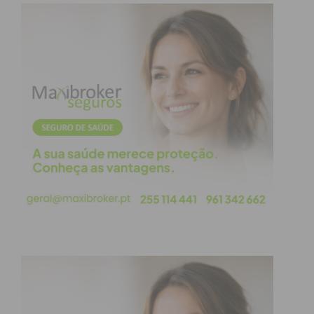
inconscientemente, ainda consideramos seguros e
fiáveis e que defendemos de forma ilógica?
Quantos blocos precisam de ser substituídos? Ou,
quantos novos blocos têm de ser adicionados, fruto
da sociedade de informação em que vivemos? Por
sua vez, quais aqueles que se mantêm firmes e
válidos e são, por si mesmo, atemporais?
Curiosamente, o Coaching tem o seu fundamento
na Dialética de Sócrates. Utiliza-se do método
Interrogativo (perguntas/respostas), de forma a
ultrapassar as incoerências e promover o
surgimento de novas e profundas ideias
(maiêutica).
Perante a “maravilha” do Universo, e a sua infinita
complexidade, os modelos humanos de