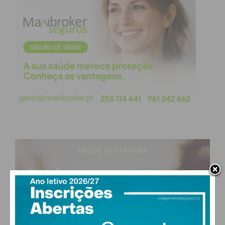
interpretação do mesmo, serão sempre falíveis e
incompletos. A aporia, o paradoxo e mesmo as
preposições indecidíveis, continuarão a fazer parte
da humanidade, mas estando sempre num patamar
superior.
Através da Prática do Coaching, permita-se
descobrir o seus “blocos imateriais”, os alicerces
dos seus pensamentos. Ponha-os em causa! Utilize-
se do pensamento crítico e procure refutá-los com
argumentos sólidos, validados e éticos. Através do
Coaching transformacional pessoal, abra a sua
PAÇOS DE FERREIRA
mente e sinta-se mais livre, pleno e feliz!
21
°
clear sky
71% humidade
Não perca o próximo artigo de “Coaching…para
vento: 1m/s O
MAX 21 • MIN 21
quê?” Leia
mais artigos
na página de opinião do
IMEDIATO.