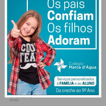
22
28
27
29
°
°
°
°
SEX
SÁB
DOM
SEG
Subscreva a newsletter do
Imediato
ALTERAR
Assine nossa newsletter por e-mail e
obtenha de forma regular a informação
atualizada.
FARMACIAS DE SERVIÇO EM PAÇOS DE
FERREIRA
Eu li e concordo com os
termos e
condições