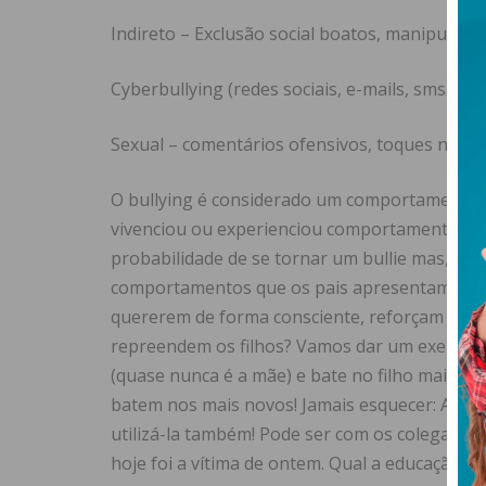
Indireto – Exclusão social boatos, manipulação
Cyberbullying (redes sociais, e-mails, sms…) e
Sexual – comentários ofensivos, toques não c
O bullying é considerado um comportamento apr
vivenciou ou experienciou comportamentos se
probabilidade de se tornar um bullie mas, cl
comportamentos que os pais apresentam diant
quererem de forma consciente, reforçam ess
repreendem os filhos? Vamos dar um exemplo:
(quase nunca é a mãe) e bate no filho mais vel
batem nos mais novos! Jamais esquecer: A prátic
utilizá-la também! Pode ser com os colegas, o
hoje foi a vítima de ontem. Qual a educação oc