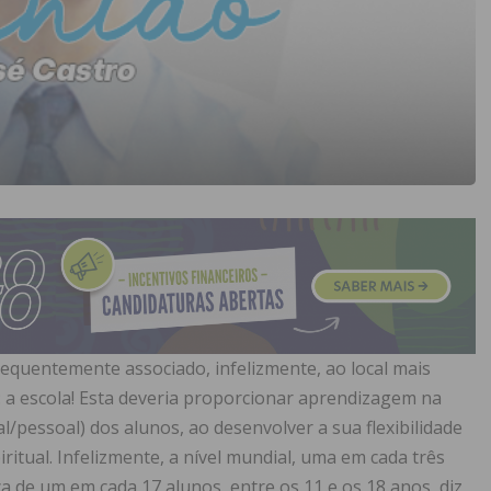
frequentemente associado, infelizmente, ao local mais
: a escola! Esta deveria proporcionar aprendizagem na
al/pessoal) dos alunos, ao desenvolver a sua flexibilidade
piritual. Infelizmente, a nível mundial, uma em cada três
rca de um em cada 17 alunos, entre os 11 e os 18 anos, diz