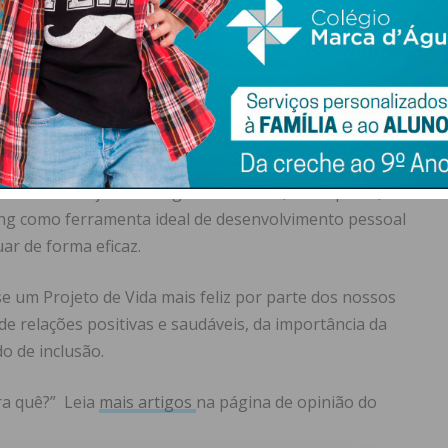
 em geral? A quanta violência explícita e implícita estão
orma o bullie ou agressor escolhe as suas vítimas.
 a probabilidade de uma criança sofrer de bullying, tais
as (menos força física), ser diferente (baixo, gordo,
ertencer a uma minoria, etc. Significa então, que a
 dos nossos jovens na generalidade e, em especial, nos
hing como ferramenta ideal de desenvolvimento pessoal
ar de forma eficaz.
se um Projeto de Vida mais feliz por parte dos nossos
de relações positivas e saudáveis, da importância da
o de inclusão.
ra quê?” Leia
mais artigos
na página de opinião do