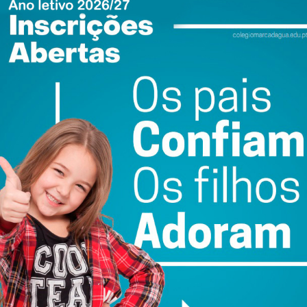
;
onsentidos.
endido. Isto significa que o bullie, ou seja, o agressor,
melhantes, em casa, na escola, etc, aumentando a
aro, que também depende da sua personalidade. Quantos
e dos seus filhos que, infelizmente, mesmo sem o
e comportamento agressivo? Como é que os pais
 O irmão mais velho bate no mais novo. Chega o pai
ho e diz: -Isto é para aprenderes que os mais velhos não
a da violência valida a violência como prática! Ele vai
u mais tarde, com a namorada! Por vezes, o agressor de
ulta ou implícita que passa para os nossos jovens, de