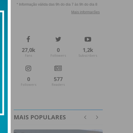
27,0k
0
1,2k
Fans
Followers
Subscribers
0
577
Followers
Readers
MAIS POPULARES