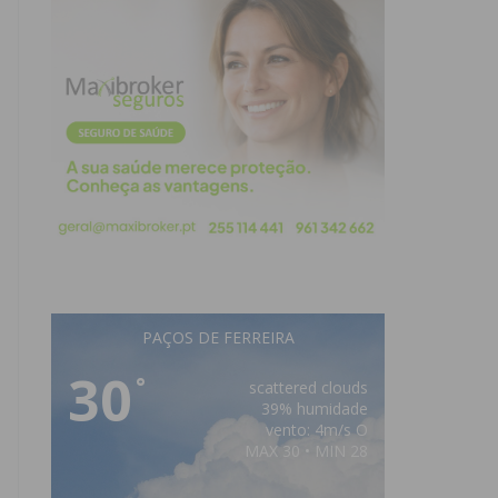
PAÇOS DE FERREIRA
30
°
scattered clouds
39% humidade
vento: 4m/s O
MAX 30 • MIN 28