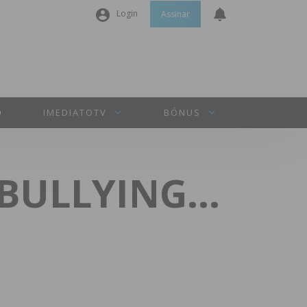
Login
Assinar
Nome de utilizador ou email
*
Senha
*
O
IMEDIATOTV
BÓNUS
Manter sessão
– BULLYING…
INICIAR SESSÃO
Perdeu a sua senha?