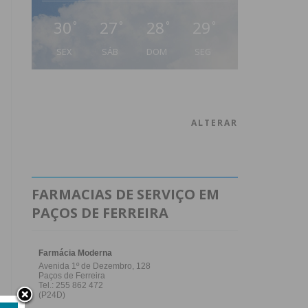
30
27
28
29
°
°
°
°
SEX
SÁB
DOM
SEG
ALTERAR
FARMACIAS DE SERVIÇO EM
PAÇOS DE FERREIRA