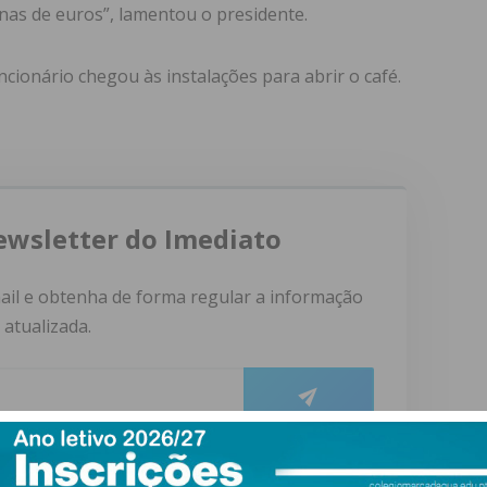
nas de euros”, lamentou o presidente.
cionário chegou às instalações para abrir o café.
ewsletter do Imediato
ail e obtenha de forma regular a informação
atualizada.
do com os
termos e condições