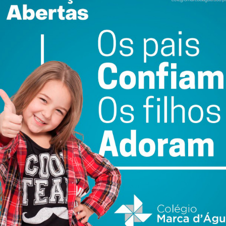
Bilhete de
Avaria em coletor de
Identidade em papel
saneamento na
 e
deixou de ser aceite
origem da