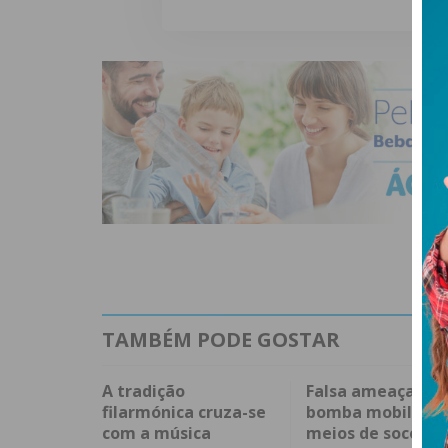
TAMBÉM PODE GOSTAR
A tradição
Falsa ameaça de
filarmónica cruza-se
bomba mobilizou
com a música
meios de socorro