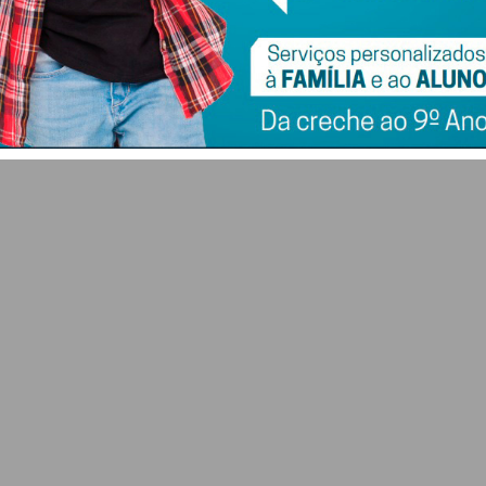
nça
como documento de
mortalidade de
viagem na UE
peixes no rio Eiriz
6 DE AGOSTO 2026
6 DE AGOSTO 2026