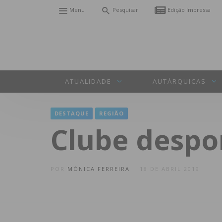
Menu
Pesquisar
Edição Impressa
ATUALIDADE
AUTÁRQUICAS
DESTAQUE
REGIÃO
Clube despo
POR
MÓNICA FERREIRA
18 DE ABRIL 2019