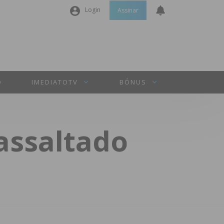
Login
Assinar
Nome de utilizador ou email
*
Senha
*
O
IMEDIATOTV
BÓNUS
Manter sessão
assaltado
INICIAR SESSÃO
Perdeu a sua senha?