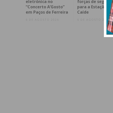
eletrónica no
forças de segura
“Concerto A’Gosto”
para a Estação de
em Paços de Ferreira
Caíde
6 DE AGOSTO 2026
6 DE AGOSTO 2026