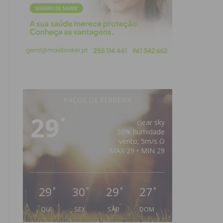
PAÇOS DE FERREIRA
29
°
clear sky
50% humidade
vento: 5m/s O
MAX 29 • MIN 29
29
30
29
27
°
°
°
°
QUI
SEX
SÁB
DOM