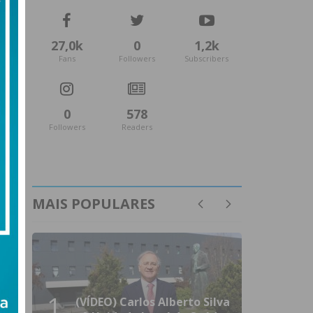
27,0k
0
1,2k
Fans
Followers
Subscribers
0
578
Followers
Readers
MAIS POPULARES
1
(VÍDEO) Carlos Alberto Silva