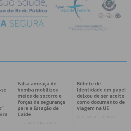
Falsa ameaça de
Bilhete de
-se
bomba mobilizou
Identidade em papel
meios de socorro e
deixou de ser aceite
forças de segurança
como documento de
o”
para a Estação de
viagem na UE
eira
Caíde
6 DE AGOSTO 2026
6 DE AGOSTO 2026