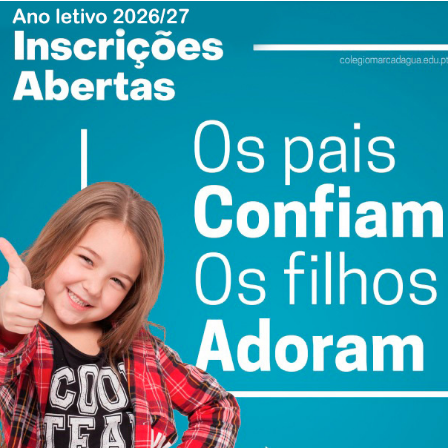
a, captando a atenção ativa dos mais novos. Um dos
o do “Ciclo do Leite”, conduzida pelo professor e músico
rmances do mágico Tiago Tomé. O objetivo passou por
 o leite faz desde as pastagens até chegar à mesa dos
a aprendizagem nas escolas e em casa, foi realizada a
Ciclo do Leite” a todas as crianças presentes.
 institucional
as intervenções de Idalino Leão (Presidente da Direção da
Intermunicipal da CIM Tâmega e Sousa) e Nelson Oliveira
, que deram as boas-vindas aos alunos e contextualizaram