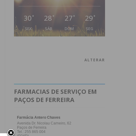
30
28
27
29
°
°
°
°
SEX
SÁB
DOM
SEG
ALTERAR
FARMACIAS DE SERVIÇO EM
PAÇOS DE FERREIRA