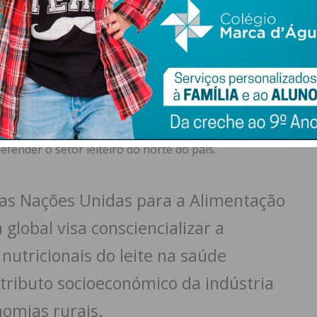
igentes da região, registando-se a presença do
rreira, Paulo Ferreira, do Vice-Presidente da Câmara de
ores da Educação e técnicos municipais.
 José Marques, Presidente da Assembleia Geral da ALIP,
DR-NORTE (Comissão de Coordenação e Desenvolvimento
mensagens a urgência de investir na educação alimentar
efender o setor leiteiro do norte do país.
das Nações Unidas para a Alimentação
a global visa consciencializar a
nutricionais do leite na saúde
ributo socioeconómico da indústria
nomias rurais.