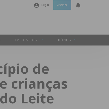
Login
Assinar
Nome de utilizador ou email
*
Senha
*
O
IMEDIATOTV
BÓNUS
Manter sessão
ípio de
INICIAR SESSÃO
e crianças
Perdeu a sua senha?
do Leite