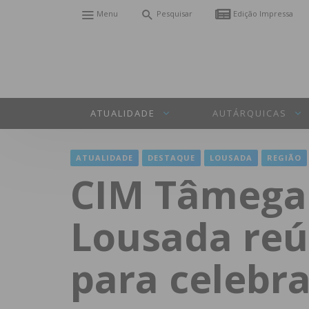
Menu
Pesquisar
Edição Impressa
ATUALIDADE
AUTÁRQUICAS
ATUALIDADE
DESTAQUE
LOUSADA
REGIÃO
CIM Tâmega 
Lousada reú
para celebra