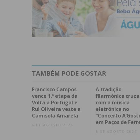
TAMBÉM PODE GOSTAR
Francisco Campos
A tradição
vence 1.ª etapa da
filarmónica cruza
Volta a Portugal e
com a música
Rui Oliveira veste a
eletrónica no
Camisola Amarela
“Concerto A’Gost
em Paços de Ferr
6 DE AGOSTO 2026
6 DE AGOSTO 2026