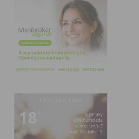
PAÇOS DE FERREIRA
18
°
clear sky
80% humidade
vento: 1m/s E
MAX 18 • MIN 18