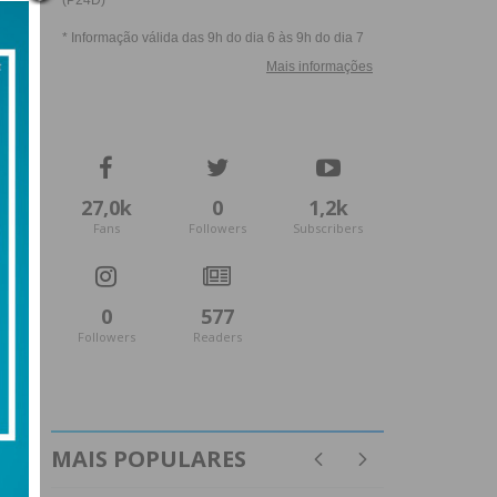
27,0k
0
1,2k
Fans
Followers
Subscribers
0
577
Followers
Readers
MAIS POPULARES