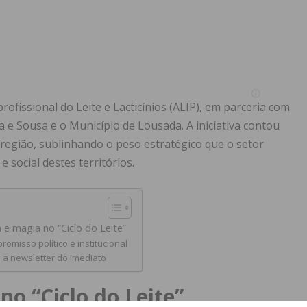
ofissional do Leite e Lacticínios (ALIP), em parceria com
e Sousa e o Município de Lousada. A iniciativa contou
 região, sublinhando o peso estratégico que o setor
 social destes territórios.
e magia no “Ciclo do Leite”
romisso político e institucional
 a newsletter do Imediato
o “Ciclo do Leite”