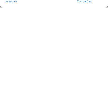
pessoais
Condições
MAIS PARA SI
FACEBOOK
TWITTER
YOUTUBE
INSTAGRAM
READERS
SERVIÇOS
SOBRE NÓS
SECÇÕES