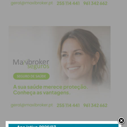
Segundo noticiado pelo JN, a Associação pediu um
estudo de viabilidade, que apontam vantagens à
linha, nomeadamente a “redução dos tempos de
viagem em 15 minutos, estabelecendo a viagem
entre as duas cidades ibéricas (Porto-Madrid) em
2.45 horas” e permitindo “interface com a Linha do
Douro”, afirmou Luís Almeida.
A CIM transmontana já conseguiu que, nos
Investimentos Territoriais Integrados – Redes
Urbanas do Norte 2030, seja incluído o estudo
prévio para esta linha. “As oito comunidades
intermunicipais juntaram-se na vontade de
elaboração de um estudo que sirva para a
aprovação do projeto. O consórcio será liderado