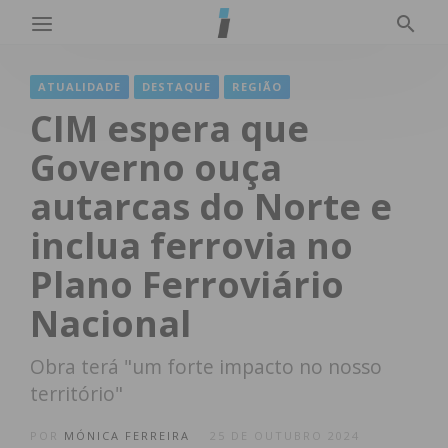
ATUALIDADE
DESTAQUE
REGIÃO
CIM espera que
Governo ouça
autarcas do Norte e
inclua ferrovia no
Plano Ferroviário
Nacional
Obra terá "um forte impacto no nosso
território"
POR
MÓNICA FERREIRA
25 DE OUTUBRO 2024