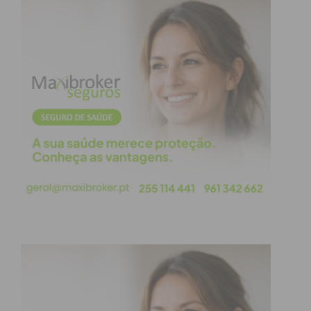
inventa-se um futuro.” enquadra-se no plano de
ação para a promoção da digitalização das PME
desenhado pela CIM do Tâmega e Sousa para a
região no âmbito do DigiBEST – Digital Business
EcoSystem Transformation, um projeto europeu
na área da promoção da competitividade das PME
através da sua transformação digital.
Recorde-se que, no âmbito do projeto DigiBEST, a
CIM do Tâmega e Sousa assumiu a organização da
primeira visita de estudo, que decorreu nesta
região em dezembro de 2019.
O principal objetivo do projeto é promover a
competitividade das PME através da sua
transformação digital, propondo soluções para