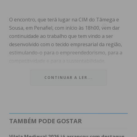
O encontro, que terá lugar na CIM do Tâmega e
Sousa, em Penafiel, com início às 18h00, vem dar
continuidade ao trabalho que tem vindo a ser
desenvolvido com o tecido empresarial da região,
estimulando-o para o empreendedorismo, para a
competitividade e para a sustentabilidade.
Assim, conscientes do impacto que a digitalização
CONTINUAR A LER...
tem assumido nas PME da região, pretende-se
perceber os seus benefícios, tanto em termos de
produtividade como de poupança de recursos, bem
como dar a conhecer os apoios existentes para a
digitalização das empresas.
TAMBÉM PODE GOSTAR
Estes aspetos servirão de fio condutor a uma
Vilela Medieval 2026 já arrancou com destaque