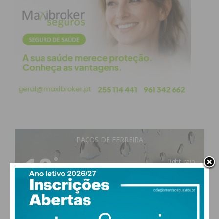
aumentar sua capacidade de usar tecnologias
avançadas e novas abordagens de negócios
inovadoras, traduzindo-se na melhoria do
desenvolvimento económico geral e do emprego.
Subscreva a newsletter do
Imediato
Assine nossa newsletter por e-mail e
PAÇOS DE FERREIRA
obtenha de forma regular a informação
atualizada.
18
°
light rain
85% humidade
vento: 1m/s E
MAX 18 • MIN 18
Eu li e concordo com os
termos e