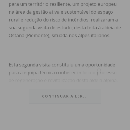
para um território resiliente, um projeto europeu
na área da gestão ativa e sustentável do espaço
rural e redução do risco de incêndios, realizaram a
sua segunda visita de estudo, desta feita à aldeia de
Ostana (Piemonte), situada nos alpes italianos.
Esta segunda visita constituiu uma oportunidade
para a equipa técnica conhecer in loco o processo
de regeneração e revitalização desta aldeia alpina,
que tem vindo a ser implementado ao longo das
últimas quatro décadas, e que é considerada uma
CONTINUAR A LER...
boa prática italiana ao nível de gestão ativa do
espaço rural, com evidente potencial de
replicabilidade nas duas aldeias-piloto do projeto
PAISACTIVO – Infesta (Monterrei, Galiza, Espanha)