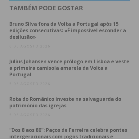
e Almofrela (Baião, Portugal).
TAMBÉM PODE GOSTAR
Ostana é uma pequena aldeia dos Alpes italianos,
Bruno Silva fora da Volta a Portugal após 15
na região do Piemonte, situada a 1300 metros
edições consecutivas: «É impossível esconder a
desilusão»
acima do nível do mar. No século passado, sofreu
um forte processo de despovoamento, passando
6 DE AGOSTO 2026
de 1200 habitantes, em 1921, para 5, em 1985. Face
Julius Johansen vence prólogo em Lisboa e veste
a esta realidade, foi ativado um plano inovador de
a primeira camisola amarela da Volta a
repovoamento, assente no trabalho da
Portugal
administração local e na cooperação público-
5 DE AGOSTO 2026
privada, registando Ostana, atualmente, 80
habitantes e cerca de 500 turistas durante a época
Rota do Românico investe na salvaguarda do
estival.
património das igrejas
5 DE AGOSTO 2026
A premissa deste plano de repovoamento passou
por considerar a montanha não apenas como um
“Dos 8 aos 80”: Paços de Ferreira celebra pontes
intergeracionais com jogos tradicionais e
local destinado ao lazer, mas também para viver.