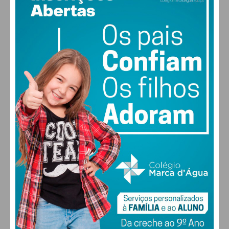
12
°
clear sky
95% humidade
vento: 1m/s E
MAX 12 • MIN 12
30
30
30
28
°
°
°
°
QUI
SEX
SÁB
DOM
ALTERAR
FARMACIAS DE SERVIÇO EM PAÇOS DE
FERREIRA