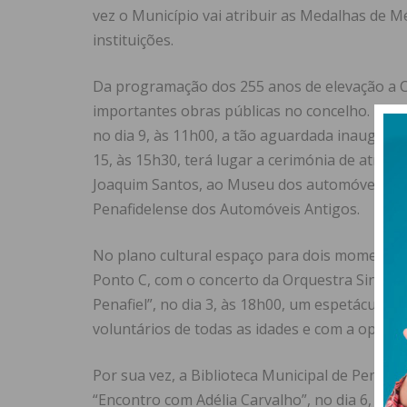
vez o Município vai atribuir as Medalhas de 
instituições.
Da programação dos 255 anos de elevação a Ci
importantes obras públicas no concelho. No d
no dia 9, às 11h00, a tão aguardada inauguraç
15, às 15h30, terá lugar a cerimónia de atribu
Joaquim Santos, ao Museu dos automóveis anti
Penafidelense dos Automóveis Antigos.
No plano cultural espaço para dois momentos 
Ponto C, com o concerto da Orquestra Sinfónic
Penafiel”, no dia 3, às 18h00, um espetáculo d
voluntários de todas as idades e com a oportu
Por sua vez, a Biblioteca Municipal de Penafi
“Encontro com Adélia Carvalho”, no dia 6, às 1