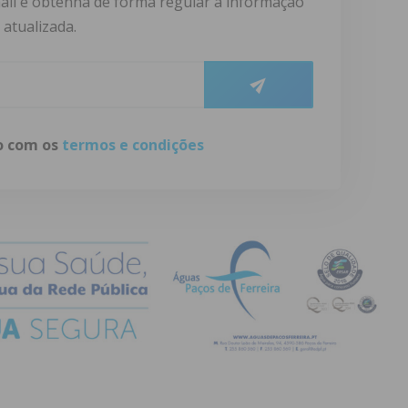
ail e obtenha de forma regular a informação
atualizada.
do com os
termos e condições