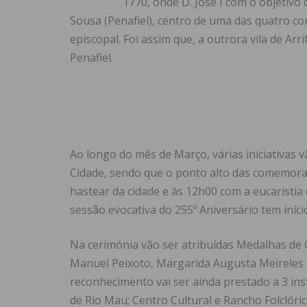
1770, onde D. José I com o objetiv
Sousa (Penafiel), centro de uma das quatro c
episcopal. Foi assim que, a outrora vila de Ar
Penafiel.
Ao longo do mês de Março, várias iniciativas 
Cidade, sendo que o ponto alto das comemora
hastear da cidade e às 12h00 com a eucaristia 
sessão evocativa do 255º Aniversário tem iní
Na cerimónia vão ser atribuídas Medalhas de 
Manuel Peixoto, Margarida Augusta Meireles P
reconhecimento vai ser ainda prestado a 3 ins
de Rio Mau; Centro Cultural e Rancho Folclór