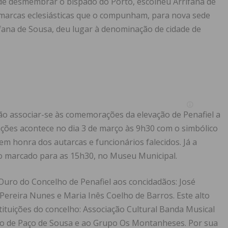
o de desmembrar o bispado do Porto, escolheu Arrifana de
omarcas eclesiásticas que o compunham, para nova sede
rifana de Sousa, deu lugar à denominação de cidade de
vão associar-se às comemorações da elevação de Penafiel a
ções acontece no dia 3 de março às 9h30 com o simbólico
em honra dos autarcas e funcionários falecidos. Já a
cio marcado para as 15h30, no Museu Municipal.
Ouro do Concelho de Penafiel aos concidadãos: José
ereira Nunes e Maria Inês Coelho de Barros. Este alto
tituições do concelho: Associação Cultural Banda Musical
ico de Paço de Sousa e ao Grupo Os Montanheses. Por sua