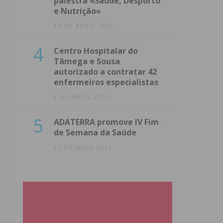
palestra «Saúde, Desporto
e Nutrição»
14 DE ABRIL 2022
4
Centro Hospitalar do
Tâmega e Sousa
autorizado a contratar 42
enfermeiros especialistas
8 DE ABRIL 2022
5
ADATERRA promove IV Fim
de Semana da Saúde
21 DE MAIO 2021