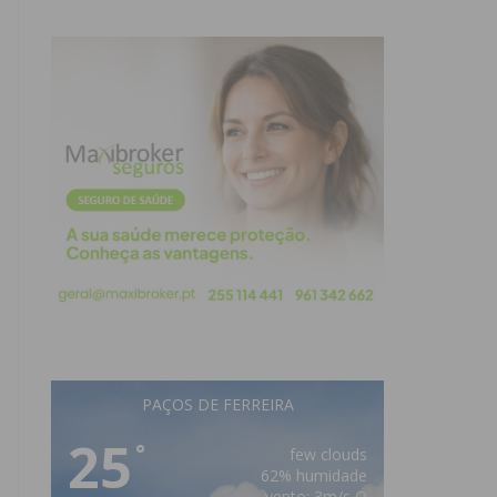
PAÇOS DE FERREIRA
25
°
few clouds
62% humidade
vento: 3m/s O