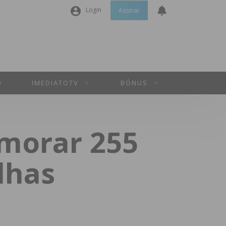
Login
Assinar
Nome de utilizador ou email
*
Senha
*
O
IMEDIATOTV
BÓNUS
Manter sessão
emorar 255
INICIAR SESSÃO
lhas
Perdeu a sua senha?