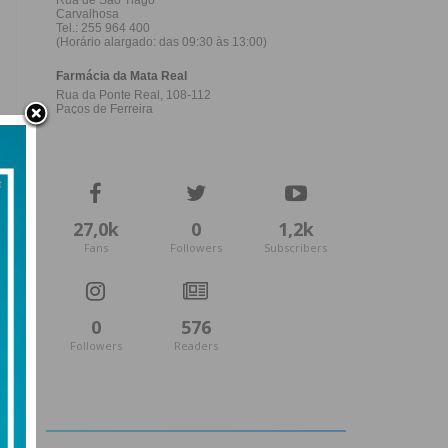
27,0k
0
1,2k
Fans
Followers
Subscribers
0
576
Followers
Readers