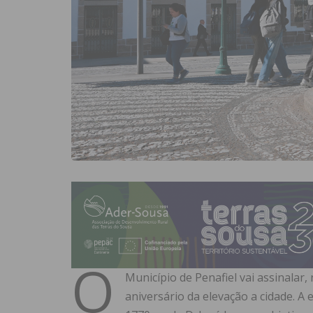
O
Município de Penafiel vai assinalar,
aniversário da elevação a cidade. A 