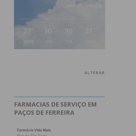
MAX 25 • MIN 24
27
30
30
31
°
°
°
°
DOM
SEG
TER
QUA
ALTERAR
FARMACIAS DE SERVIÇO EM
PAÇOS DE FERREIRA