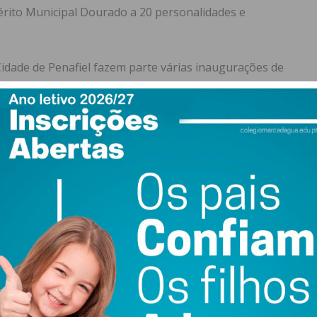
Mérito Municipal Dourado a 20 personalidades e
dade de Penafiel fazem parte várias inaugurações de
ia 2, às 11h00, em Santa Marta, com a Creche Municipal e
ão das rotundas na interseção da EN 106 e A4. Já no dia
ição oficial do nome do saudoso piloto penafidelense
gos, no espaço localizado junto à sede do Clube
importantes na casa de espetáculos de Penafiel – o
a da GNR, no dia 1, às 17h30, e um especial “Atlas
ivertido e democrático com a participação de dezenas de
nidade de subir a um palco e sentir a representação.
el, que comemora o seu 30º aniversário, promove o
0h30 e 14h00, e no dia seguinte, às 21h00, o “À Conversa