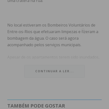
uma cratera na rua.
No local estiveram os Bombeiros Voluntários de
Entre-os-Rios que efetuaram limpezas e fizeram a
bombagem da água. O caso será agora
acompanhado pelos serviços municipais.
Apesar de os apartamentos terem sido inundados,
não estavam habitados e não fizeram desalojados.
Um deles estava vazio e o segundo iria acolher, nos
CONTINUAR A LER...
próximos dias, uma família que estava em
mudanças para o local e ficou com alguns bens
danificados.
TAMBÉM PODE GOSTAR