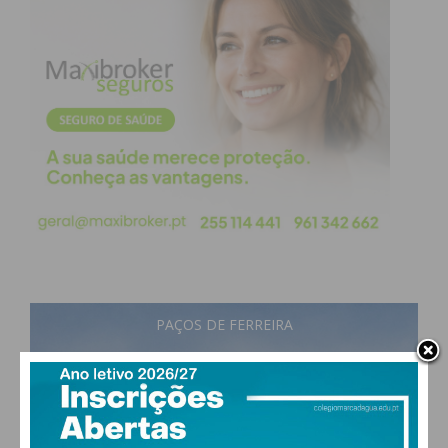
PAÇOS DE FERREIRA
17
°
broken clouds
87% humidade
vento: 1m/s E
MAX 17 • MIN 17