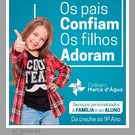
28
27
28
29
°
°
°
°
SÁB
DOM
SEG
TER
ALTERAR
FARMACIAS DE SERVIÇO EM PAÇOS DE
FERREIRA