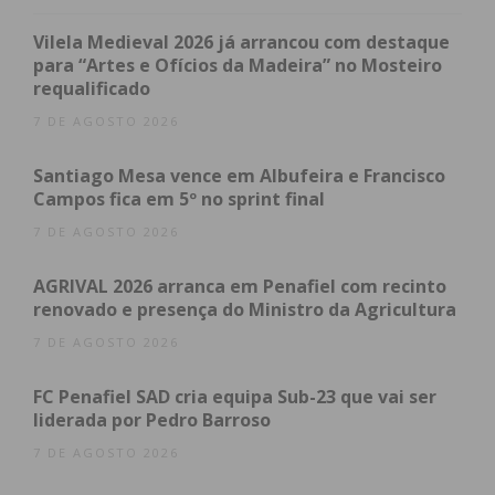
Subscreva a newsletter do
Vilela Medieval 2026 já arrancou com destaque
Imediato
para “Artes e Ofícios da Madeira” no Mosteiro
requalificado
Assine nossa newsletter por e-mail e
7 DE AGOSTO 2026
obtenha de forma regular a informação
atualizada.
Santiago Mesa vence em Albufeira e Francisco
Campos fica em 5º no sprint final
7 DE AGOSTO 2026
AGRIVAL 2026 arranca em Penafiel com recinto
renovado e presença do Ministro da Agricultura
Eu li e concordo com os
termos e
condições
7 DE AGOSTO 2026
FC Penafiel SAD cria equipa Sub-23 que vai ser
liderada por Pedro Barroso
7 DE AGOSTO 2026