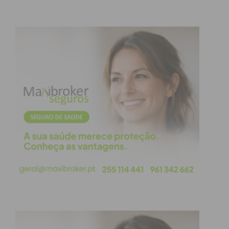
em articulação com as entidades do Ministério da
Saúde, nomeadamente Direção-Geral da Saúde
(DGS), Administração Regional de Saúde do Norte
(ARS Norte), Infarmed, Agrupamentos de Centros
de Saúde e outros Hospitais.
Além destas medidas, mantêm-se as anteriormente
anunciadas, nomeadamente, suspensão das visitas
e restrição no acompanhamento de doentes no
Serviço de Urgência. É ainda proibida a entrada de
pessoal externo ao CHTS, assim como de
delegados de informação médica, sendo apenas
permitida a entrada a fornecedores absolutamente
indispensáveis, que devem entrar pelo Serviço de
Instalações e Equipamentos.
Foram ainda cancelados todos os eventos, jornadas