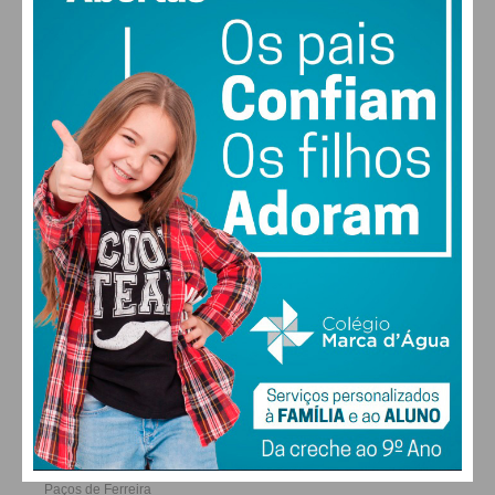
atualizada.
30
28
28
29
°
°
°
°
SEX
SÁB
DOM
SEG
Eu li e concordo com os
termos e
condições
ALTERAR
FARMACIAS DE SERVIÇO EM PAÇOS DE
FERREIRA