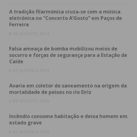
sessões de hospital de dia e meios complementares
A tradição filarmónica cruza-se com a música
de diagnóstico e terapêutica, por forma a diminuir
eletrónica no “Concerto A’Gosto” em Paços de
significativamente a circulação de pessoas no
Ferreira
perímetro do hospital. Mantém-se as intervenções
6 DE AGOSTO 2026
cirúrgicas prioritárias, principalmente as
relacionadas com neoplasias. Será apenas realizada
Falsa ameaça de bomba mobilizou meios de
atividade programada em casos clinicamente
socorro e forças de segurança para a Estação de
Caíde
relevantes, passando a ser privilegiadas as
consultas não presenciais, sempre que tal seja
6 DE AGOSTO 2026
viável.
Avaria em coletor de saneamento na origem da
mortalidade de peixes no rio Eiriz
Segundo o Hospital, estão ainda a ser feitas
6 DE AGOSTO 2026
adaptações de espaços e formação de profissionais
para poder reforçar e alargar a sua capacidade de
Incêndio consome habitação e deixa homem em
resposta. As medidas vão sendo atualizadas em
estado grave
permanência, à medida da evolução da epidemia e
6 DE AGOSTO 2026