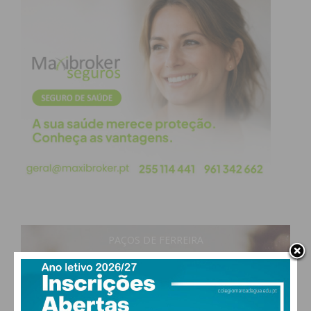
e iniciativas científicas por forma a reduzir a
circulação e concentração de pessoas nos hospitais
do CHTS.
Tendo em conta esta situação, o CHTS disponibiliza
aos utentes internados, nas duas unidades
hospitalares, rede Wi-Fi para acesso gratuito à
internet, facilitando, assim, o contacto com os seus
familiares e amigos.
Subscreva a newsletter do
PAÇOS DE FERREIRA
Imediato
23
°
clear sky
59% humidade
Assine nossa newsletter por e-mail e
vento: 1m/s O
obtenha de forma regular a informação
MAX 23 • MIN 23