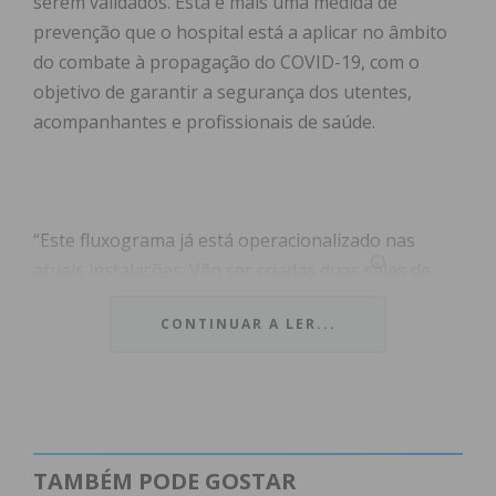
serem validados. Esta é mais uma medida de
prevenção que o hospital está a aplicar no âmbito
do combate à propagação do COVID-19, com o
objetivo de garantir a segurança dos utentes,
acompanhantes e profissionais de saúde.
“Este fluxograma já está operacionalizado nas
atuais instalações. Vão ser criadas duas salas de
emergência para que os doentes respiratórios
CONTINUAR A LER...
graves sejam abordados apenas numa das salas”,
afirma fonte hospitalar.
Está também em curso a suspensão de toda a
atividade clínica não urgente, nomeadamente
TAMBÉM PODE GOSTAR
consultas externas, intervenções cirúrgicas,