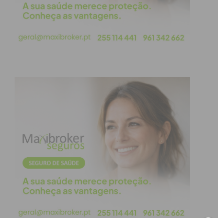
Portimonense na Primeira Liga.
Ricardo Cadú fez a ponte para o
projeto luso
A contratação desta equipa técnica portuguesa
contou com o papel decisivo de uma lenda do clube
romeno:
Ricardo Cadú
. O antigo capitão e defesa-
central, que marcou uma era dourada em Cluj-
Napoca ao vencer três campeonatos, três Taças e
duas Supertaças da Roménia, regressou ao clube
12 anos depois para assumir o cargo de diretor-
desportivo, imediatamente após ter terminado a
sua ligação profissional ao FC Paços de Ferreira.
Após preparar-se com cursos especializados e
ganhar experiência na estrutura desportiva do