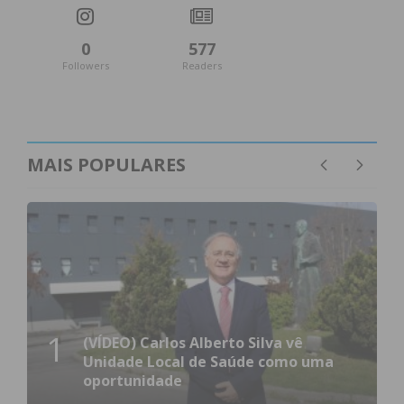
Imediato
0
577
Assine nossa newsletter por e-mail e
Followers
Readers
obtenha de forma regular a informação
atualizada.
MAIS POPULARES
Eu li e concordo com os
termos e
condições
1
(VÍDEO) Carlos Alberto Silva vê
Unidade Local de Saúde como uma
oportunidade