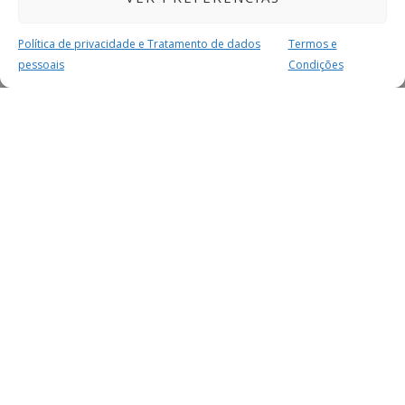
Política de privacidade e Tratamento de dados
Termos e
pessoais
Condições
MAIS PARA SI
FACEBOOK
TWITTER
YOUTUBE
INSTAGRAM
READERS
SERVIÇOS