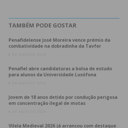
Alexandre Costa afirma que se sente “realizado com
esta ação, visto ser uma ambição de intervenção
direta para com as populações e instituições do
TAMBÉM PODE GOSTAR
concelho de Paços de Ferreira”.
Penafidelense José Moreira vence prémio da
O Grupo Boa Imagem realiza gratuitamente, há
combatividade na dobradinha da Tavfer
mais de três décadas, rastreios à visão em todas as
8 DE AGOSTO 2026
escolas do concelho de Paços de Ferreira numa
ação de deteção e aconselhamento sobre os
Penafiel abre candidaturas a bolsa de estudo
para alunos da Universidade Lusófona
cuidados da saúde na visão.
8 DE AGOSTO 2026
Jovem de 18 anos detido por condução perigosa
Subscreva a newsletter do
em concentração ilegal de motas
Imediato
8 DE AGOSTO 2026
Vilela Medieval 2026 já arrancou com destaque
Assine nossa newsletter por e-mail e