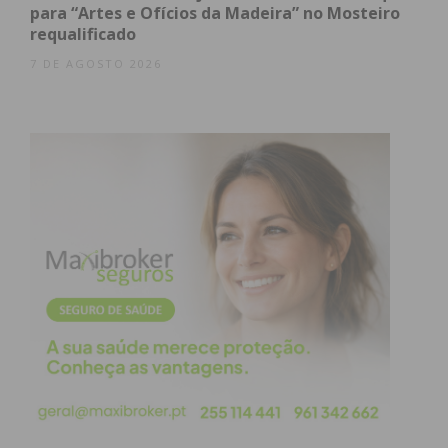
para “Artes e Ofícios da Madeira” no Mosteiro
obtenha de forma regular a informação
requalificado
atualizada.
7 DE AGOSTO 2026
Eu li e concordo com os
termos e
condições