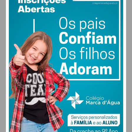
27
°
clear sky
58% humidade
vento: 4m/s O
MAX 27 • MIN 27
27
26
29
30
°
°
°
°
SÁB
DOM
SEG
TER
ALTERAR
FARMACIAS DE SERVIÇO EM PAÇOS DE
FERREIRA