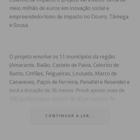
meio milhão de euros em inovação social e
empreendedorismo de impacto no Douro, Tâmega
e Sousa.
O projeto envolve os 11 municípios da região
(Amarante, Baião, Castelo de Paiva, Celorico de
Basto, Cinfães, Felgueiras, Lousada, Marco de
Canaveses, Paços de Ferreira, Penafiel e Resende) e
terá a duração de 36 meses. Prevê apoiar mais de
200 participantes através de 80 processos de
incubação, aceleração e capacitação.
CONTINUAR A LER...
O financiamento é assegurado em 80% pela
Estrutura de Missão Portugal Inovação Social,