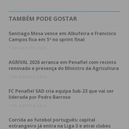
sendo os restantes 20% suportados pela
Comunidade Intermunicipal do Tâmega e Sousa e
pela Fundação Manuel António da Mota. O projeto
TAMBÉM PODE GOSTAR
é promovido pelo Instituto Empresarial do Tâmega
(IET), em consórcio com a Escola Superior de
Santiago Mesa vence em Albufeira e Francisco
Tecnologia e Gestão do Politécnico do Porto (ESTG
Campos fica em 5º no sprint final
| P.PORTO).
7 DE AGOSTO 2026
Uma estratégia para unir e transformar o
AGRIVAL 2026 arranca em Penafiel com recinto
renovado e presença do Ministro da Agricultura
território
7 DE AGOSTO 2026
De caráter itinerante, o ONZE Coletivo de Impacto
FC Penafiel SAD cria equipa Sub-23 que vai ser
vai percorrer os 11 municípios, ajustando as
liderada por Pedro Barroso
atividades às necessidades locais. Estão previstas
7 DE AGOSTO 2026
ações presenciais e online, programas de
incubação e aceleração, workshops, mentorias,
Corrida ao futebol português: capital
consultorias, concursos, iniciativas de networking e
estrangeiro já entra na Liga 3 e atrai clubes