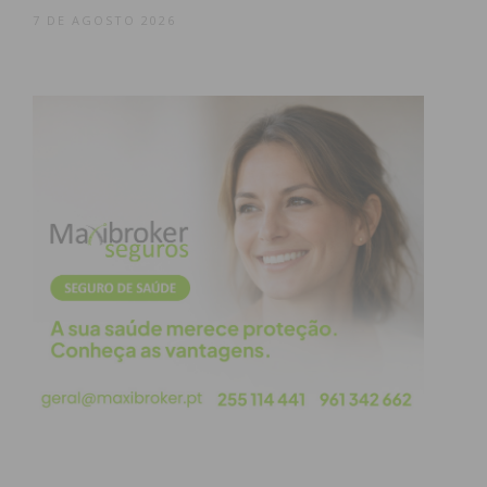
atividades de capacitação contínua. Uma equipa
7 DE AGOSTO 2026
multidisciplinar acompanhará os processos de
inovação social, assegurando qualidade e
sustentabilidade.
Na apresentação, André Magalhães, Presidente do
IET, destacou a relevância do projeto para o futuro
regional. “Queremos agregar uma rede de
cooperação e mobilizar todo o território em torno
da inovação social e do empreendedorismo de
impacto. Estas são matérias que muitas vezes são
descuradas, mas que têm o poder de transformar a
vida das comunidades. O território do Douro,
Tâmega e Sousa tem muita potencialidade para a
qualidade de vida e para a geração de emprego,
mas também enfrenta muitos desafios de
desenvolvimento sustentável, com muitos