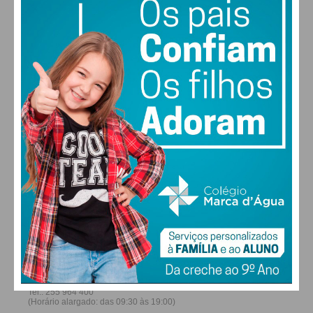
26
28
30
31
°
°
°
°
DOM
SEG
TER
QUA
ALTERAR
FARMACIAS DE SERVIÇO EM PAÇOS DE
FERREIRA