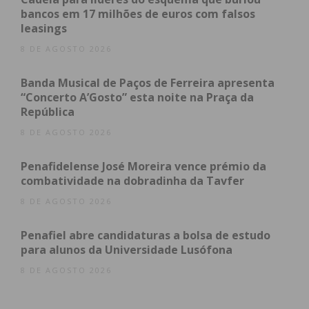
do Centro de Dia, “uma necessidade muito grande”.
bancos em 17 milhões de euros com falsos
leasings
Paulo Ferreira, presidente da Câmara Municipal,
8 DE AGOSTO 2026
destacou o trabalho realizado pela Paços 2000
Banda Musical de Paços de Ferreira apresenta
junto da comunidade e deixou a garantia de que
“Concerto A’Gosto” esta noite na Praça da
este trabalho continuará a ser feito, “com mais
República
valências e mais capacidades para receber os
8 DE AGOSTO 2026
nossos seniores”.
Penafidelense José Moreira vence prémio da
“Os nossos seniores precisam destes espaços,
combatividade na dobradinha da Tavfer
destes momentos que são absolutamente
8 DE AGOSTO 2026
fundamentais, que se devem a uma equipa
fantástica de profissionais a quem eu tiro o meu
Penafiel abre candidaturas a bolsa de estudo
para alunos da Universidade Lusófona
chapéu”, concluiu.
8 DE AGOSTO 2026
Clara Marques Mendes, a Secretária de Estado da
Ação Social e da Inclusão, também marcou