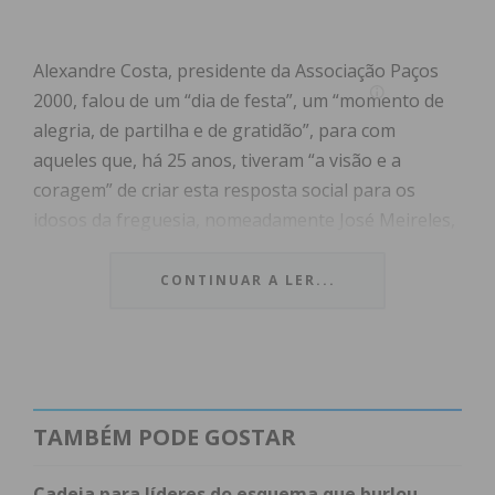
Alexandre Costa, presidente da Associação Paços
2000, falou de um “dia de festa”, um “momento de
alegria, de partilha e de gratidão”, para com
aqueles que, há 25 anos, tiveram “a visão e a
coragem” de criar esta resposta social para os
idosos da freguesia, nomeadamente José Meireles,
à data presidente da Junta de Freguesia e José
Bastos, fundador e ex-presidente da Associação
CONTINUAR A LER...
Paços 2000.
De dia de festa falou também Ernesto Lopes,
presidente da Junta de Freguesia de Eiriz,
destacando o apoio que a junta sempre prestou à
TAMBÉM PODE GOSTAR
instituição na concretização e desenvolvimento
deste projeto e pediu que se concretize o projeto
Cadeia para líderes do esquema que burlou