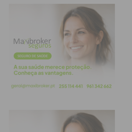
presença na cerimónia e parabenizou a instituição
e todos aqueles que contribuem para o projeto.
“Nem sempre há as respostas para as pessoas
viverem com esta felicidade, com este dinamismo,
com esta alegria e vontade de viver”, referiu,
deixando o compromisso de que o Governo estará
ao lado das instituições “para que possamos ter
mais e melhores respostas”. “Não venho cá
prometer nada, venho cá dizer que assumo este
compromisso e assumo no correspondente com
aquilo que já temos vindo a fazer. É continuar a
fazer este caminho”, concluiu, assegurando que “a
prioridade são as pessoas”.