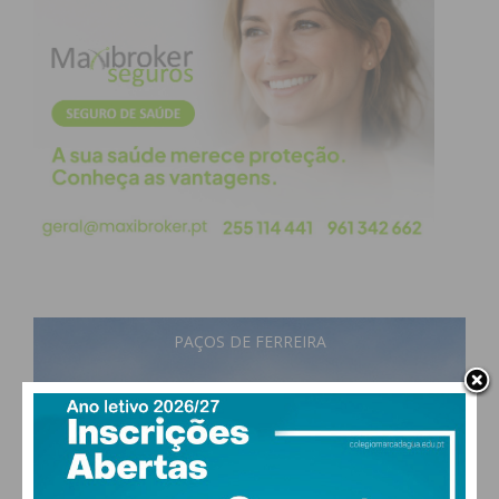
Subscreva a newsletter do
Imediato
Assine nossa newsletter por e-mail e
obtenha de forma regular a informação
atualizada.
PAÇOS DE FERREIRA
Eu li e concordo com os
termos e
condições
17
°
few clouds
92% humidade
vento: 0m/s SO
MAX 17 • MIN 17