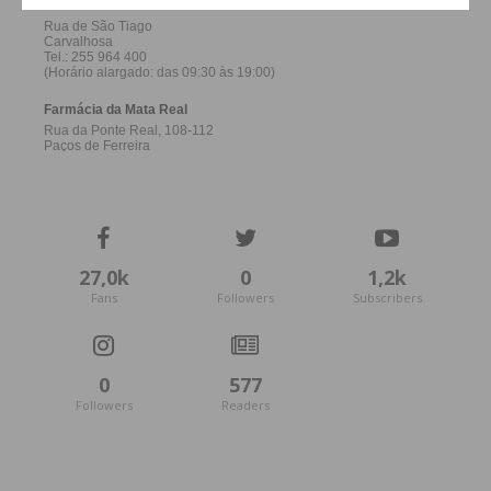
27,0k
0
1,2k
Fans
Followers
Subscribers
0
577
Followers
Readers