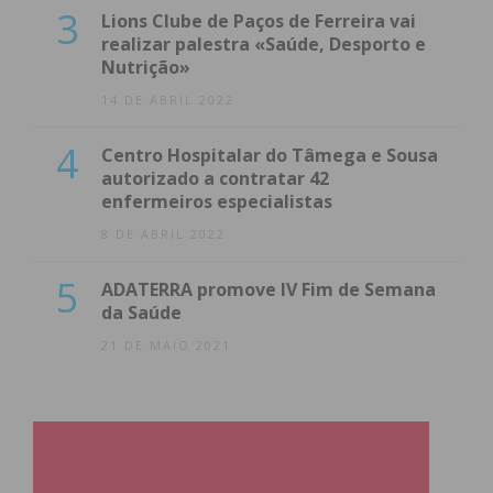
3
Lions Clube de Paços de Ferreira vai
Subscreva a newsletter do
realizar palestra «Saúde, Desporto e
Nutrição»
Imediato
14 DE ABRIL 2022
Assine nossa newsletter por e-mail e
4
Centro Hospitalar do Tâmega e Sousa
obtenha de forma regular a informação
autorizado a contratar 42
enfermeiros especialistas
atualizada.
8 DE ABRIL 2022
5
ADATERRA promove IV Fim de Semana
da Saúde
Eu li e concordo com os
termos e
21 DE MAIO 2021
condições