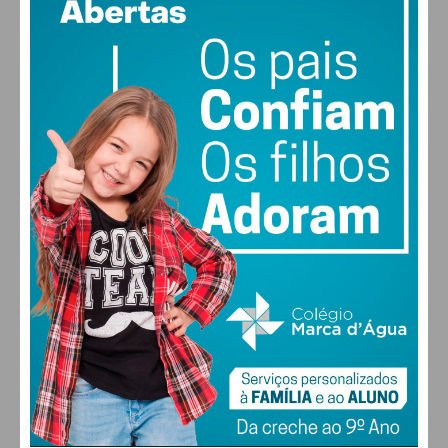
52% humidade
vento: 5m/s OSO
MAX 29 • MIN 28
29
27
28
30
°
°
°
°
SÁB
DOM
SEG
TER
ALTERAR
FARMACIAS DE SERVIÇO EM PAÇOS DE
FERREIRA