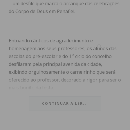
– um desfile que marca o arranque das celebrações
do Corpo de Deus em Penafiel.
Entoando cânticos de agradecimento e
homenagem aos seus professores, os alunos das
escolas do pré-escolar e do 1.º ciclo do concelho
desfilaram pela principal avenida da cidade,
exibindo orgulhosamente o carneirinho que será
oferecido ao professor, decorado a rigor para ser o
mais bonito da festa.
Em frente à Câmara Municipal, cumprimentaram o
CONTINUAR A LER...
executivo que ali se encontrava para os ver passar,
satisfeito pelo regresso desta tradição única no
país. “Poder assistir à alegria destas crianças, dos