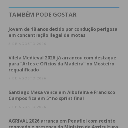
pais, dos familiares e professores já faz com que
valha muito a pena manter esta tradição, uma
TAMBÉM PODE GOSTAR
tradição única no país, que acontece apenas em
Penafiel”, começou por referir Antonino de Sousa,
Jovem de 18 anos detido por condução perigosa
presidente da Câmara Municipal de Penafiel.
em concentração ilegal de motas
8 DE AGOSTO 2026
Segundo o autarca, Penafiel é um exemplo e este
desfile é sinal disso. “É extraordinário porque é um
Vilela Medieval 2026 já arrancou com destaque
para “Artes e Ofícios da Madeira” no Mosteiro
reconhecimento feito pela comunidade escolar aos
requalificado
seus professores. E num tempo em que vemos os
7 DE AGOSTO 2026
professores ser tantas vezes, tão maltratados e
desconsiderados, é bom vermos que aqui em
Santiago Mesa vence em Albufeira e Francisco
Penafiel temos um exemplo completamente
Campos fica em 5º no sprint final
diferente”.
7 DE AGOSTO 2026
Por haver “muita saudade” desta festa, a cidade
AGRIVAL 2026 arranca em Penafiel com recinto
encheu-se de milhares de pessoas oriundas de
renovado e presença do Ministro da Agricultura