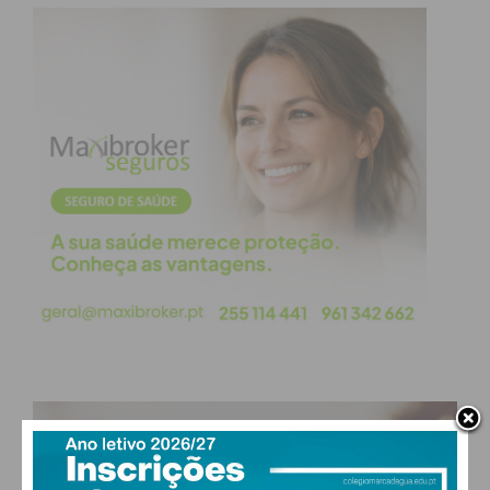
PAÇOS DE FERREIRA
29
°
clear sky