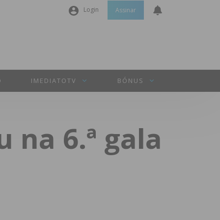
Login
Assinar
Nome de utilizador ou email
*
Senha
*
O
IMEDIATOTV
BÓNUS
Manter sessão
 na 6.ª gala
INICIAR SESSÃO
Perdeu a sua senha?