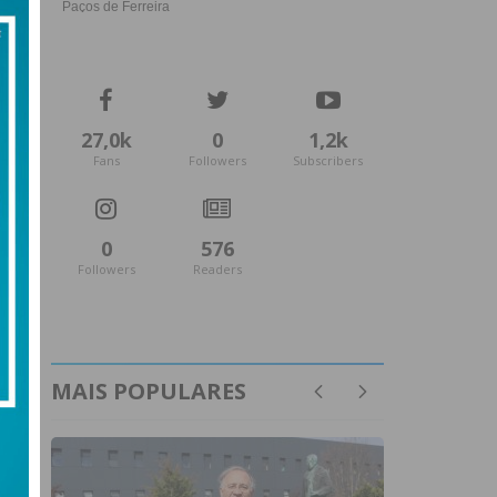
27,0k
0
1,2k
Fans
Followers
Subscribers
0
576
Followers
Readers
MAIS POPULARES