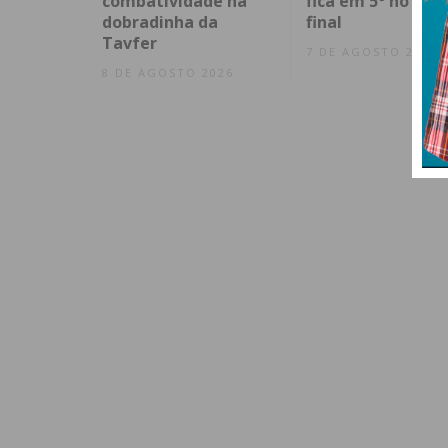
combatividade na
fica em 5º no spri
dobradinha da
final
Tavfer
7 DE AGOSTO 2026
8 DE AGOSTO 2026