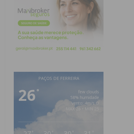
PAÇOS DE FERREIRA
26
°
few clouds
58% humidade
vento: 4m/s O
MAX 26 • MIN 25
27
30
30
31
°
°
°
°