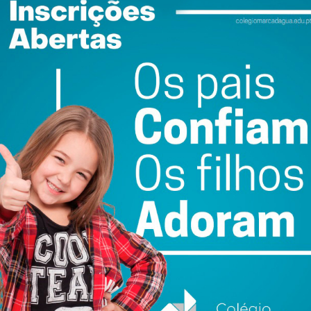
ence
FC Penafiel SAD cria
Corrida ao futebol
equipa Sub-23 que
português: capital
s
vai ser liderada por
estrangeiro já entra