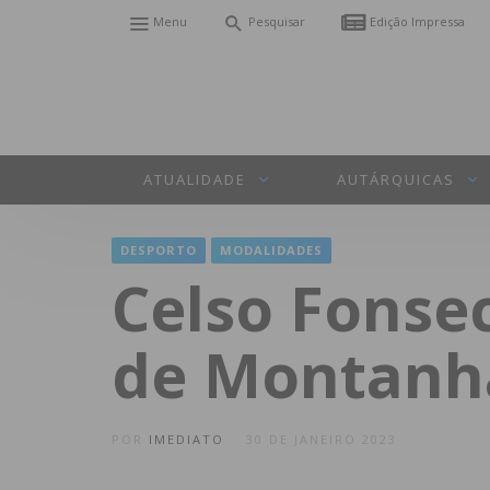
Menu
Pesquisar
Edição Impressa
ATUALIDADE
AUTÁRQUICAS
DESPORTO
MODALIDADES
Celso Fonsec
de Montanh
POR
IMEDIATO
30 DE JANEIRO 2023