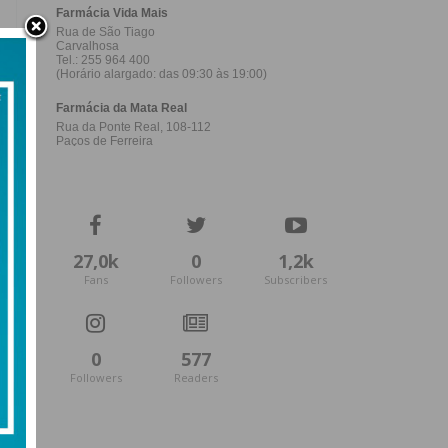
27,0k
0
1,2k
Fans
Followers
Subscribers
0
577
Followers
Readers