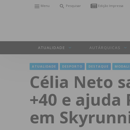
Menu
Pesquisar
Edição Impressa
ATUALIDADE
AUTÁRQUICAS
ATUALIDADE
DESPORTO
DESTAQUE
MODALI
Célia Neto 
+40 e ajuda 
em Skyrunn