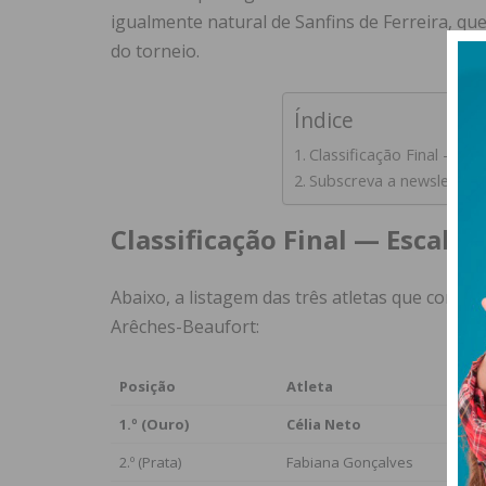
igualmente natural de Sanfins de Ferreira, qu
do torneio.
Índice
Classificação Final — Esc
Subscreva a newsletter 
Classificação Final — Escalão
Abaixo, a listagem das três atletas que conqui
Arêches-Beaufort:
Posição
Atleta
1.º (Ouro)
Célia Neto
2.º (Prata)
Fabiana Gonçalves