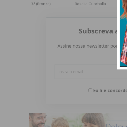
3.º (Bronze)
Rosalia Guachalla
Subscreva a n
Assine nossa newsletter por e-m
Eu li e concor