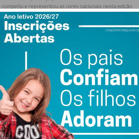
e competiu e representou as cores nacionais nesta edição
alão Feminino Over 40 (Disciplina ‘Sky’)
do Imediato
 Feminino Over 40 (Disciplina ‘Sky’)
staram os lugares de pódio na exigente corrida alpina de
País
Tempo Oficial
** Portugal**
4h16m40s
Portugal
4h28m54s