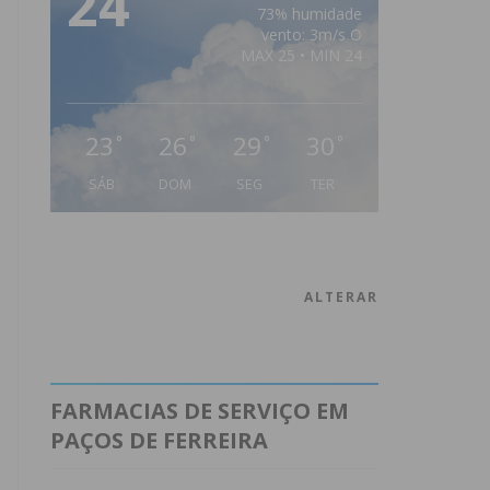
24
73% humidade
vento: 3m/s O
MAX 25 • MIN 24
23
26
29
30
°
°
°
°
SÁB
DOM
SEG
TER
ALTERAR
FARMACIAS DE SERVIÇO EM
PAÇOS DE FERREIRA