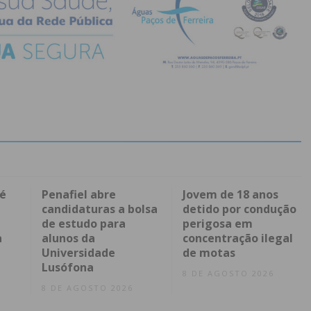
sé
Penafiel abre
Jovem de 18 anos
candidaturas a bolsa
detido por condução
de estudo para
perigosa em
a
alunos da
concentração ilegal
Universidade
de motas
Lusófona
8 DE AGOSTO 2026
8 DE AGOSTO 2026