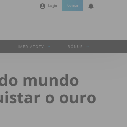
Login
Assinar
Nome de utilizador ou email
*
Senha
*
O
IMEDIATOTV
BÓNUS
Manter sessão
ã do mundo
INICIAR SESSÃO
istar o ouro
Perdeu a sua senha?