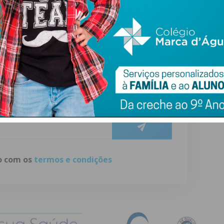
Bolívia
4h49m08s
ewsletter do Imediato
ail e obtenha de forma regular a informação
atualizada.
do com os
termos e condições