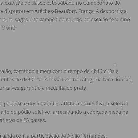
ma exibição de classe este sábado no Campeonato do
e disputou em Arêches-Beaufort, França.
A desportista,
Ferreira, sagrou-se campeã do mundo no escalão feminino
d Mont).
scalão, cortando a meta com o tempo de 4h16m40s e
nutos de distância.
A festa lusa na categoria foi a dobrar,
nçalves garantiu a medalha de prata.
 pacense e dos restantes atletas da comitiva, a Seleção
alto do pódio coletivo, arrecadando a cobiçada medalha
tletas de 25 países.
 ainda com a participação de Abílio Fernandes,