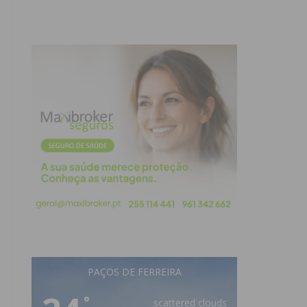
PAÇOS DE FERREIRA
°
scattered clouds