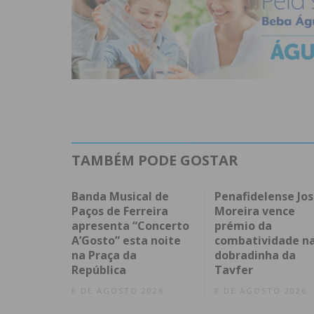
TAMBÉM PODE GOSTAR
Banda Musical de
Penafidelense Jo
Paços de Ferreira
Moreira vence
apresenta “Concerto
prémio da
A’Gosto” esta noite
combatividade n
na Praça da
dobradinha da
República
Tavfer
8 DE AGOSTO 2026
8 DE AGOSTO 2026