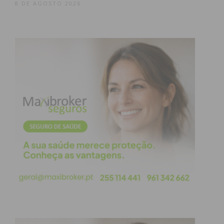
8 DE AGOSTO 2026
seu cd.
O projeto tem como objetivo recuperar as
castanholas que tendo uma forte tradição em
Freamunde e na região, que estava esquecido e a
desaparecer. A sua tradição nesta terra, prende-se
com o facto de Freamunde ser uma terra de
marceneiros e de móveis desde os anos 20 do
século passado. Sendo um instrumento de madeira
e de fácil execução era construído pelos
marceneiros para se divertirem e era um brinquedo
acessível que podiam oferecer aos seus filhos.
Este grupo musical é constituído por cerca de 18
elementos, contando na sua maioria com
“castanholeiros”, cantores, viola semi-acústica e
viola de arco, com membros com idades entre os 20