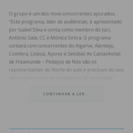
O grupo é um dos nove concorrentes apurados.
“Este programa, líder de audiências, é apresentado
por Isabel Silva e conta como membro do Júri,
António Sala, CC e Mónica Sintra. O programa
contará com concorrentes do Algarve, Alentejo,
Coimbra, Lisboa, Açores e Setúbal. As Castanholas
de Freamunde – Pedaços de Nós são os
representantes do Norte do país e precisam do seu
apoio para serem os vencedores do programa”.
LIGUE 760 205 025
CONTINUAR A LER...
1.ª Votação: 14.50 h. – 17.10 h. +/- (apuramento para
a 2.ª Fase)
2.ª Votação: 17.45 h. – 19.45 h. +/- (apuramento do