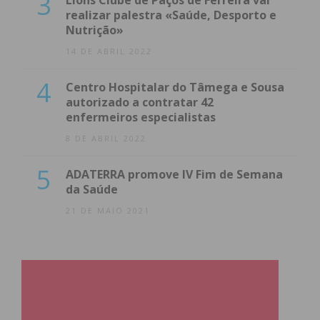
3
Lions Clube de Paços de Ferreira vai
realizar palestra «Saúde, Desporto e
Nutrição»
14 DE ABRIL 2022
4
Centro Hospitalar do Tâmega e Sousa
autorizado a contratar 42
enfermeiros especialistas
8 DE ABRIL 2022
5
ADATERRA promove IV Fim de Semana
da Saúde
21 DE MAIO 2021