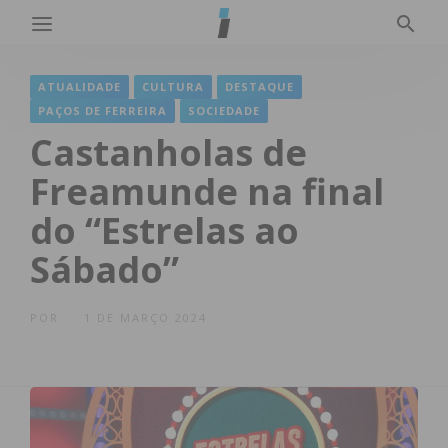
ATUALIDADE
CULTURA
DESTAQUE
PAÇOS DE FERREIRA
SOCIEDADE
Castanholas de
Freamunde na final
do “Estrelas ao
Sábado”
POR
1 DE MARÇO 2024