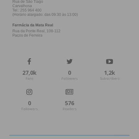
Subscreva a newsletter do
Imediato
27,0k
0
1,2k
Fans
Followers
Subscribers
Assine nossa newsletter por e-mail e
obtenha de forma regular a informação
atualizada.
0
576
Followers
Readers