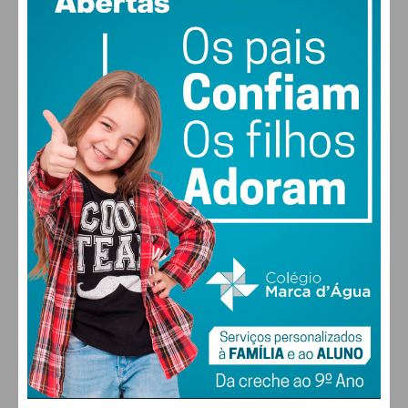
medievais, romarias, associações culturais e
vento: 5m/s O
MAX 28 • MIN 27
recreativas, etc.
28
30
30
31
°
°
°
°
DOM
SEG
TER
QUA
ALTERAR
FARMACIAS DE SERVIÇO EM PAÇOS DE
FERREIRA