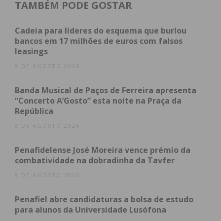
TAMBÉM PODE GOSTAR
Vencedor)
Cadeia para líderes do esquema que burlou
bancos em 17 milhões de euros com falsos
leasings
Índice
8 DE AGOSTO 2026
Sobre as Castanholas de Freamunde – Pedaços
Banda Musical de Paços de Ferreira apresenta
de Nós
“Concerto A’Gosto” esta noite na Praça da
Subscreva a newsletter do Imediato
República
8 DE AGOSTO 2026
Sobre as Castanholas de Freamunde –
Pedaços de Nós
Penafidelense José Moreira vence prémio da
combatividade na dobradinha da Tavfer
As “Castanholas de Freamunde – Pedaços de Nós”,
são um dos vários projetos da Associação Cultural
8 DE AGOSTO 2026
e Recreativa Pedaços de Nós, que teve os primeiros
Penafiel abre candidaturas a bolsa de estudo
ensaios em 2004 e fez a sua primeira aparição
para alunos da Universidade Lusófona
pública a 25 de junho de 2005, lançando nesse dia o