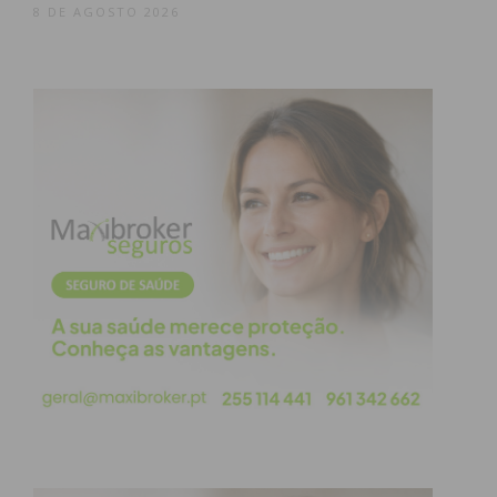
8 DE AGOSTO 2026
Subscreva a newsletter do
Imediato
Assine nossa newsletter por e-mail e
obtenha de forma regular a informação
atualizada.
Eu li e concordo com os
termos e
condições