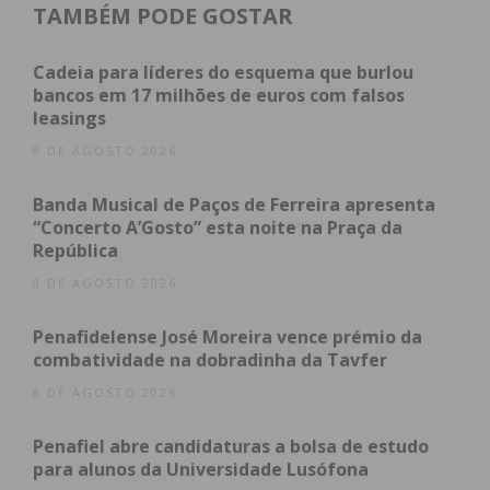
Incidência de
Incidência de
Diferença
TAMBÉM PODE GOSTAR
12/11 a 25/11
19/11 a 2/12
(%)
Cadeia para líderes do esquema que burlou
Castelo
1.152
582
-49,48%
bancos em 17 milhões de euros com falsos
de Paiva
leasings
Felgueiras
1.941
1.391
-28,34%
8 DE AGOSTO 2026
Lousada
2.415
1.531
-36,61%
Banda Musical de Paços de Ferreira apresenta
Paços de
1.985
1.107
-44,23%
“Concerto A’Gosto” esta noite na Praça da
Ferreira
República
Paredes
1.553
1.076
-30,72%
8 DE AGOSTO 2026
Penafiel
1.860
1.151
-38,12%
Penafidelense José Moreira vence prémio da
combatividade na dobradinha da Tavfer
*Dados do boletim epidemiológico da Direção Geral
da saúde de 07/12.
8 DE AGOSTO 2026
Penafiel abre candidaturas a bolsa de estudo
para alunos da Universidade Lusófona