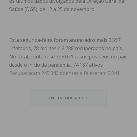
os últimos dados divulgados pela Direção Geral da
Saúde (DGS), de 12 a 25 de novembro.
Esta segunda-feira foram anunciados mais 2.597
infetados, 78 mortes e 2.788 recuperados no país.
No total, contam-se 325.071 casos positivos no país
desde o início da pandemia, 74.187 ativos.
Recuperaram 245.843 doentes e faleceram 5.041.
CONTINUAR A LER...
Incidência cumulativa (casos de covid-19 por 100
mil habitantes) no Vale do Sousa*: