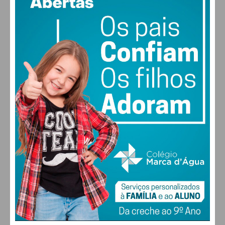
vento: 5m/s O
MAX 28 • MIN 27
28
30
30
31
°
°
°
°
DOM
SEG
TER
QUA
ALTERAR
FARMACIAS DE SERVIÇO EM PAÇOS DE
FERREIRA