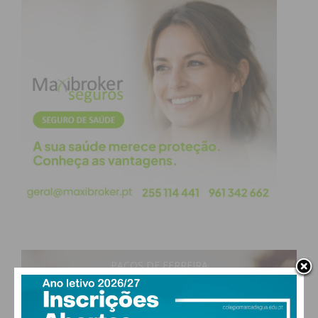
PAÇOS DE FERREIRA
28
°
clear sky
51% humidade