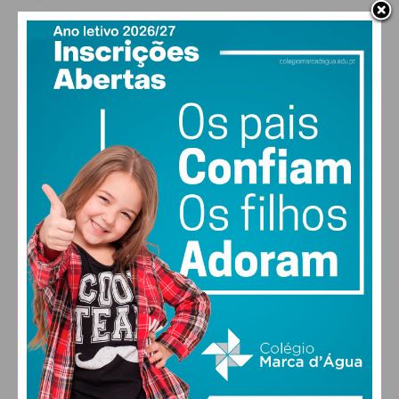
PAÇOS DE FERREIRA
17
°
clear sky
77% humidade
vento: 1m/s E
MAX 17 • MIN 17
30
28
27
29
°
°
°
°
SEX
SÁB
DOM
SEG
ALTERAR