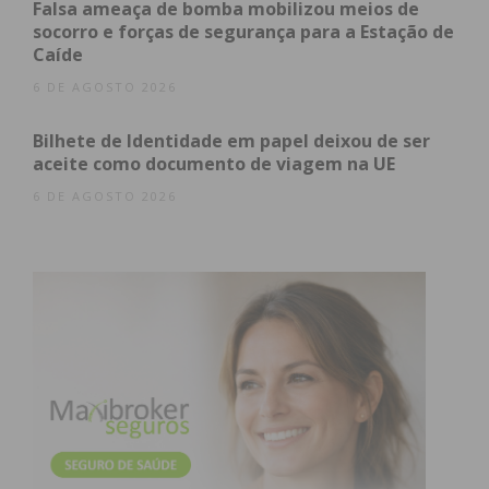
Falsa ameaça de bomba mobilizou meios de
atualizada.
socorro e forças de segurança para a Estação de
Caíde
6 DE AGOSTO 2026
Bilhete de Identidade em papel deixou de ser
Eu li e concordo com os
termos e
aceite como documento de viagem na UE
condições
6 DE AGOSTO 2026