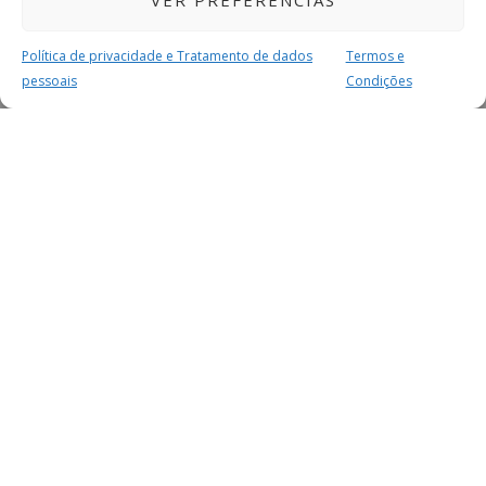
VER PREFERÊNCIAS
Política de privacidade e Tratamento de dados
Termos e
pessoais
Condições
MAIS PARA SI
FACEBOOK
TWITTER
YOUTUBE
INSTAGRAM
READERS
SERVIÇOS