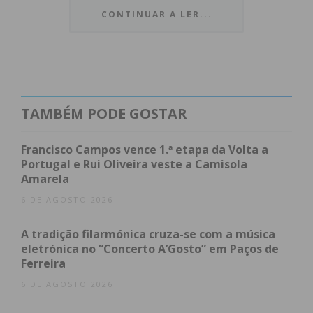
de Abílio Fernandes em competições mundiais pela
CONTINUAR A LER...
seleção. Marido e treinador de Célia Neto, o atleta
pacense ruma a França para a sua primeira
internacionalização absoluta.
A dupla convocação deste casal pacense constitui
TAMBÉM PODE GOSTAR
motivo de orgulho tanto para a freguesia de
Sanfins de Ferreira como para o município de Paços
Francisco Campos vence 1.ª etapa da Volta a
de Ferreira.
Portugal e Rui Oliveira veste a Camisola
Amarela
6 DE AGOSTO 2026
Subscreva a newsletter do
A tradição filarmónica cruza-se com a música
Imediato
eletrónica no “Concerto A’Gosto” em Paços de
Ferreira
Assine nossa newsletter por e-mail e
6 DE AGOSTO 2026
obtenha de forma regular a informação