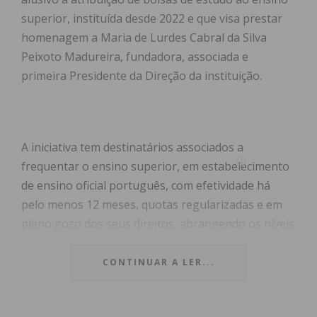
superior, instituída desde 2022 e que visa prestar
homenagem a Maria de Lurdes Cabral da Silva
Peixoto Madureira, fundadora, associada e
primeira Presidente da Direção da instituição.
A iniciativa tem destinatários associados a
frequentar o ensino superior, em estabelecimento
de ensino oficial português, com efetividade há
pelo menos 12 meses, quotas regularizadas e em
pleno gozo dos seus direitos, abrangendo os níveis
de estudos de licenciatura, mestrado e
doutoramento.
CONTINUAR A LER...
Para a renovação anual, está estabelecida como