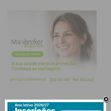
por cada ano letivo e pedido de autorização da
Direção da Casa do Pessoal, obtida expressamente
da própria e por consentimento dos seus
familiares.
A apresentação desta 3ª edição da Bolsa de Estudo
Ensino Superior Maria de Lurdes Cabral da Silva
Peixoto Madureira à comunidade associativa
constituiu a última ação de Fernando Vieira como
presidente da Casa do Pessoal, cessando funções
na semana anterior. Os Órgãos Sociais e a
comunidade associativa enaltecem todo o seu
profissionalismo, empenho, dedicação, entrega e
espírito de sacrifício que sempre nortearam e
caracterizaram a sua conduta durante os seus
mandatos.
PAÇOS DE FERREIRA