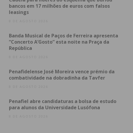
bancos em 17 milhões de euros com falsos
leasings
Editado a 13 de maio de2022, o álbum que levou
cerca de um ano a ser concebido, teve a produção
8 DE AGOSTO 2026
de Ricardo Cruz nos dois primeiros singles – “O
Banda Musical de Paços de Ferreira apresenta
Meu Nome é Saudade” (Bruno Chaveiro / João
“Concerto A’Gosto” esta noite na Praça da
Direitinho / Mário Monginho / José Ganchinho /
República
Eduardo Espinho) e “Peixe Fora de Água” (Joana
8 DE AGOSTO 2026
Espadinha) – e de Diogo Clemente nos restantes
temas, incluindo o mais recente single “Quem Me
Penafidelense José Moreira vence prémio da
Vê” (Tiago Nogueira e Ricardo Liz Almeida d’Os
combatividade na dobradinha da Tavfer
Quatro e Meia).
8 DE AGOSTO 2026
Penafiel abre candidaturas a bolsa de estudo
para alunos da Universidade Lusófona
Subscreva a newsletter do
8 DE AGOSTO 2026
Imediato