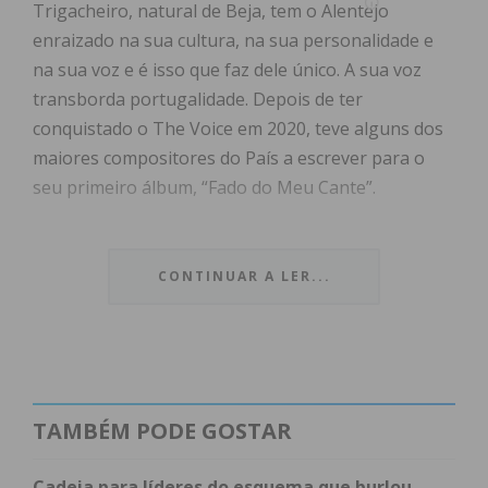
Trigacheiro, natural de Beja, tem o Alentejo
enraizado na sua cultura, na sua personalidade e
na sua voz e é isso que faz dele único. A sua voz
transborda portugalidade. Depois de ter
conquistado o The Voice em 2020, teve alguns dos
maiores compositores do País a escrever para o
seu primeiro álbum, “Fado do Meu Cante”.
“Fado do Meu Cante” é o álbum de estreia de Luís
Trigacheiro. Ao todo são 12 os temas que o
CONTINUAR A LER...
compõem num conjunto que, pela sua sonoridade
aberta, lenta, onde os silêncios têm tanto valor
como a palavra, nos faz rever as planícies de
horizontes largos e o Alentejo de quem nos conduz
nesta viagem. Uma viagem onde o Cante e o Fado
TAMBÉM PODE GOSTAR
convivem, ora pela interpretação, pela carga
emotiva, pelos instrumentos que lhe dão cor.
Cadeia para líderes do esquema que burlou