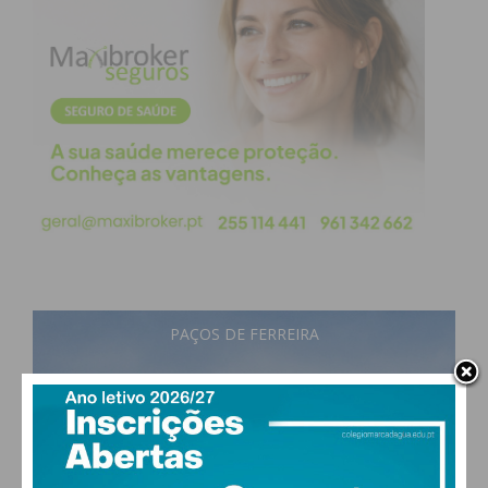
PAÇOS DE FERREIRA
25
°
few clouds
62% humidade
vento: 3m/s O
MAX 25 • MIN 24