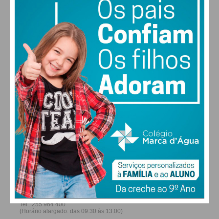
27
30
30
31
°
°
°
°
DOM
SEG
TER
QUA
ALTERAR
FARMACIAS DE SERVIÇO EM PAÇOS DE
FERREIRA