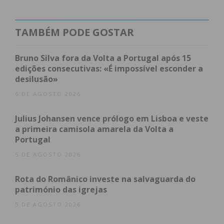
tabaco disponível.
A vítima foi transportada para o Hospital Padre
TAMBÉM PODE GOSTAR
Américo, em Penafiel, com ferimentos considerados
ligeiros.
Bruno Silva fora da Volta a Portugal após 15
edições consecutivas: «É impossível esconder a
Responderam à ocorrência os militares da GNR do
desilusão»
Posto Territorial de Freamunde, tendo a Polícia
6 DE AGOSTO 2026
Judiciária assumido o caso.
Julius Johansen vence prólogo em Lisboa e veste
a primeira camisola amarela da Volta a
Portugal
Subscreva a newsletter do
5 DE AGOSTO 2026
Imediato
Rota do Românico investe na salvaguarda do
património das igrejas
Assine nossa newsletter por e-mail e
5 DE AGOSTO 2026
obtenha de forma regular a informação
atualizada.