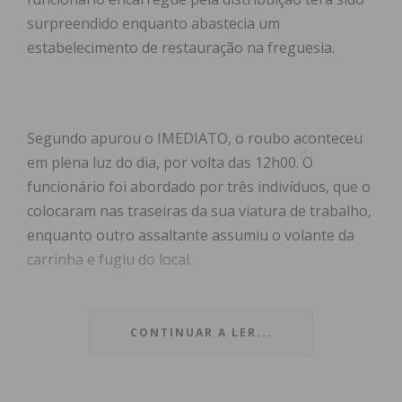
surpreendido enquanto abastecia um
estabelecimento de restauração na freguesia.
Segundo apurou o IMEDIATO, o roubo aconteceu
em plena luz do dia, por volta das 12h00. O
funcionário foi abordado por três indivíduos, que o
colocaram nas traseiras da sua viatura de trabalho,
enquanto outro assaltante assumiu o volante da
carrinha e fugiu do local.
A vítima foi sequestrada para uma zona próxima e
foi agredida pela quadrilha, que pretendia obter a
CONTINUAR A LER...
chave para o cofre da viatura. Contudo, o
funcionário não cedeu e os assaltantes roubaram o