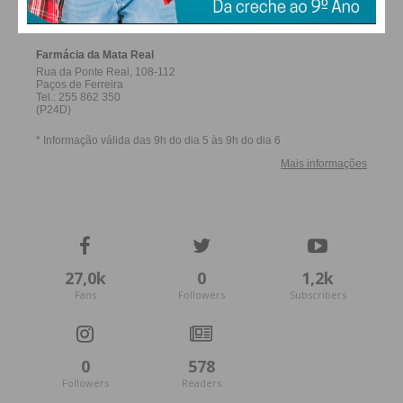
FERREIRA
27,0k
0
1,2k
Fans
Followers
Subscribers
0
578
Followers
Readers