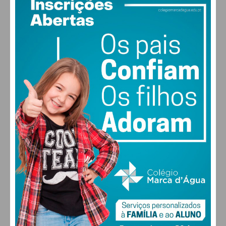
12
°
clear sky
95% humidade
vento: 1m/s E
MAX 12 • MIN 12
30
30
30
28
°
°
°
°
QUI
SEX
SÁB
DOM
ALTERAR
FARMACIAS DE SERVIÇO EM PAÇOS DE