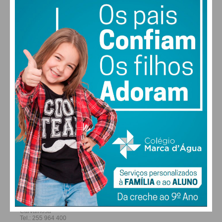
condições
23
26
29
30
°
°
°
°
SÁB
DOM
SEG
TER
ALTERAR
FARMACIAS DE SERVIÇO EM PAÇOS DE
FERREIRA