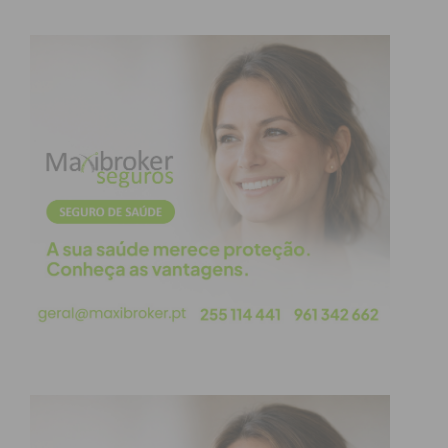
A feira vai decorrer de domingo a quinta, entre as
10h e as 20h, e de sexta a sábado, entre as 10h e as
22h. “Ao longo dos nove dias do certame
apresentaremos uma grande variedade de peças de
mobiliário e decoração para as várias divisões da
casa, com linhas mais modernas, mas também com
modelos mais tradicionais, e os visitantes poderão
ainda observar duas exposições: uma fotográfica,
que pretende mostrar a evolução do evento Capital
do Móvel; e outra sobre a evolução da indústria do
mobiliário.
Logo à entrada, na receção, os visitantes sentirão
também a criatividade que paira no ar, através de
uma peça emblemática, cedida pela empresa
MainGUILTY – a Apollo Console – que nos
permitirá ter uma zona de acreditação com um