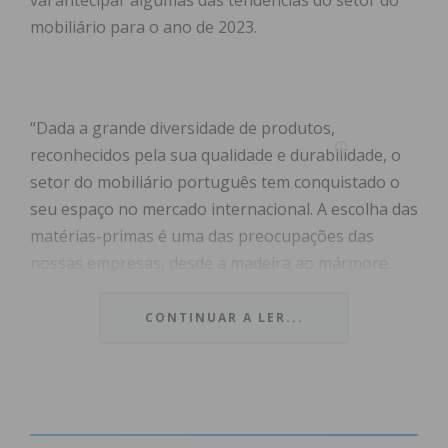
vai antecipar algumas das tendências do setor do
mobiliário para o ano de 2023.
“Dada a grande diversidade de produtos,
reconhecidos pela sua qualidade e durabilidade, o
setor do mobiliário português tem conquistado o
seu espaço no mercado internacional. A escolha das
matérias-primas é uma das preocupações das
nossas empresas, desde a madeira ao mármore,
bem como a cortiça, o vidro e a cerâmica, que
pretendem satisfazer as necessidades dos seus
CONTINUAR A LER...
clientes, sendo que para isso apresentam produtos
únicos”, destaca a presidente da direção da AEPF,
Ana Rita Pacheco.