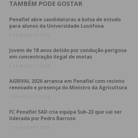
De acordo com dados do Banco de Portugal, este
TAMBÉM PODE GOSTAR
setor é constituído por mais de 4 mil empresas que
empregam mais de 45 mil trabalhadores. “O
Penafiel abre candidaturas a bolsa de estudo
mobiliário português está hoje presente em cerca
para alunos da Universidade Lusófona
de 160 mercados, tendo como principais mercados
8 DE AGOSTO 2026
França, Espanha e Estados Unidos da América”,
Jovem de 18 anos detido por condução perigosa
acrescenta Ana Rita Pacheco.
em concentração ilegal de motas
Serão várias as empresas a marcar presença no
8 DE AGOSTO 2026
certamente, que terão a oportunidade de
AGRIVAL 2026 arranca em Penafiel com recinto
apresentar as suas novidades e estabelecer
renovado e presença do Ministro da Agricultura
contactos com públicos e parceiros de negócio. O
7 DE AGOSTO 2026
evento conta ainda com o apoio institucional da
Sociedade Comercial C. Santos; da Adega
FC Penafiel SAD cria equipa Sub-23 que vai ser
Cooperativa de Lousada e da marca de Vinhos
liderada por Pedro Barroso
Espumantes – Terras do Demo; e do Conselho
7 DE AGOSTO 2026
Empresarial Tâmega e Sousa (CETS).