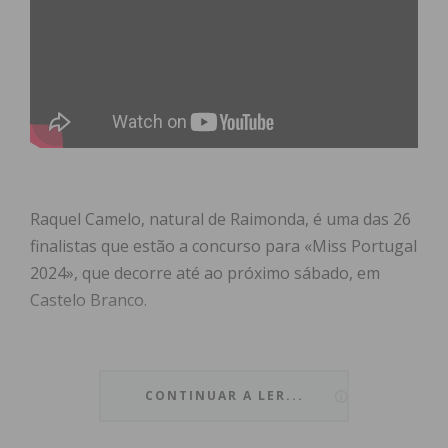
Raquel Camelo, natural de Raimonda, é uma das 26
finalistas que estão a concurso para «Miss Portugal
2024», que decorre até ao próximo sábado, em
Castelo Branco.
A
jovem de 23 anos contou o IMEDIATO que
CONTINUAR A LER...
foi o namorado que a inscreveu, “sem me
dizer nada e sem o meu consentimento!”.