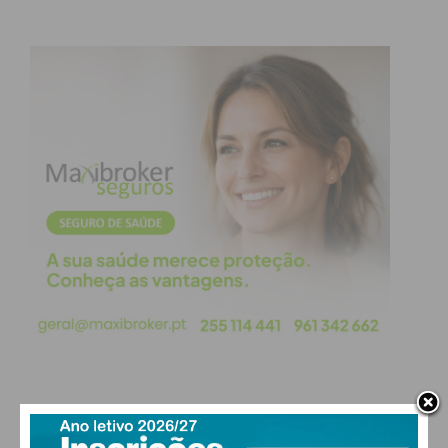
a minha vida profissional, por isso, acho que está a
fazer todo o sentido neste momento”.
Subscreva a newsletter do
Imediato
Assine nossa newsletter por e-mail e
obtenha de forma regular a informação
atualizada.
Eu li e concordo com os
termos e
PAÇOS DE FERREIRA
condições