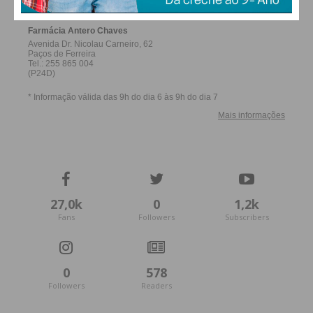
27,0k
0
1,2k
Fans
Followers
Subscribers
0
578
Followers
Readers