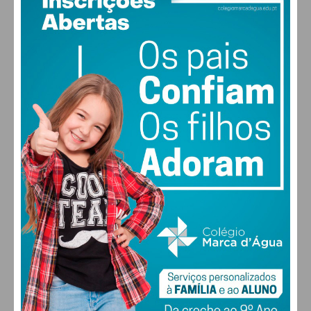
28
°
clear sky
51% humidade
vento: 3m/s ONO
MAX 28 • MIN 28
30
30
29
28
°
°
°
°
QUI
SEX
SÁB
DOM
ALTERAR
FARMACIAS DE SERVIÇO EM PAÇOS DE
FERREIRA