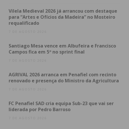
Recorde-se que, em março deste ano, a Câmara
Municipal iniciou esta campanha nas suas
Vilela Medieval 2026 já arrancou com destaque
instalações, sitas nas Oficinas Municipais, tendo até
para “Artes e Ofícios da Madeira” no Mosteiro
requalificado
ao momento vacinado e colocado microchips, e de
forma totalmente gratuita, em mais de 500 animais
7 DE AGOSTO 2026
de companhia.
Santiago Mesa vence em Albufeira e Francisco
Campos fica em 5º no sprint final
“No entanto, por forma a permitir que todos os
7 DE AGOSTO 2026
cidadãos possam beneficiar desta medida, os
Serviços Veterinários Municipais, e no âmbito de
AGRIVAL 2026 arranca em Penafiel com recinto
uma política de proximidade, estarão disponíveis
renovado e presença do Ministro da Agricultura
em cada uma das freguesias, nas datas e locais que
7 DE AGOSTO 2026
oportunamente serão comunicadas”, concluiu.
FC Penafiel SAD cria equipa Sub-23 que vai ser
liderada por Pedro Barroso
Subscreva a newsletter do
7 DE AGOSTO 2026
Imediato