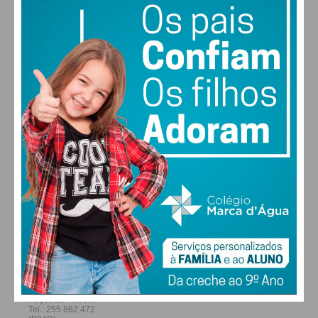
22
28
27
29
°
°
°
°
SEX
SÁB
DOM
SEG
ALTERAR
FARMACIAS DE SERVIÇO EM PAÇOS DE
FERREIRA