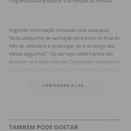
freguesia para preparar o arranque da mesma.
Segundo informação veiculada pela autarquia,
“esta campanha de vacinação terá início no final do
mês de setembro e prolongar-se-á ao longo dos
meses seguintes”. “Os serviços veterinários vão
deslocar-se a cada uma das freguesias, devendo os
donos dos animais contactar os referidos serviços
do município no sentido de ser feita a respetiva
marcação prévia”, explica.
CONTINUAR A LER...
Para além da vacina, o Município de Paços de
Ferreira irá também oferecer a colocação do
microchip em todos os animais.
TAMBÉM PODE GOSTAR