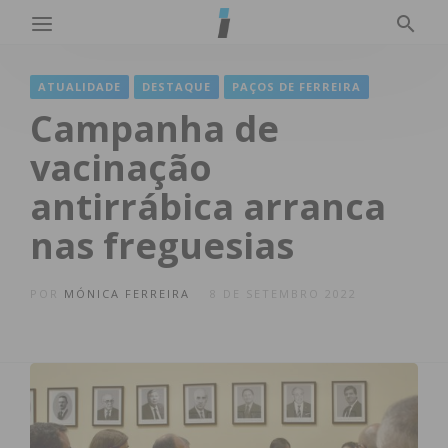
ATUALIDADE
DESTAQUE
PAÇOS DE FERREIRA
Campanha de
vacinação
antirrábica arranca
nas freguesias
POR
MÓNICA FERREIRA
8 DE SETEMBRO 2022