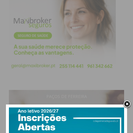
PAÇOS DE FERREIRA
21
°
clear sky
71% humidade
vento: 1m/s O
MAX 21 • MIN 21